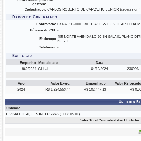
gestora:
Cadastrador:
CARLOS ROBERTO DE CARVALHO JUNIOR (crdecjrsigrh)
Dados do Contratado
Contratado:
03.637.812/0001-30 - G A SERVICOS DE APOIO AD
Número do CEI:
-
405 NORTE AVENIDA LO 10 SN SALA 01 PLANO DI
Endereço:
NORTE
Telefones:
-
Exercício
Empenho
Modalidade
Data
962/2024
Global
04/10/2024
230991/ 
Ano
Valor Exerc.
Empenhado
Valor Reforçad
2024
R$ 1.224.553,44
R$ 102.447,13
R$ 0,0
Unidades Be
Unidade
DIVISÃO DE AÇÕES INCLUSIVAS (11.08.05.01)
Valor Total Contratual das Unidades