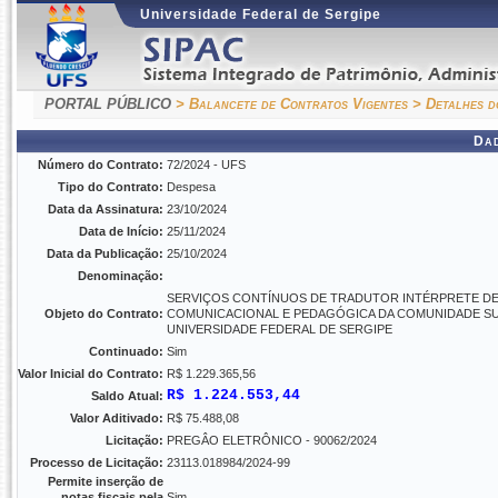
Universidade Federal de Sergipe
PORTAL PÚBLICO
> Balancete de Contratos Vigentes
> Detalhes d
Da
Número do Contrato:
72/2024 - UFS
Tipo do Contrato:
Despesa
Data da Assinatura:
23/10/2024
Data de Início:
25/11/2024
Data da Publicação:
25/10/2024
Denominação:
SERVIÇOS CONTÍNUOS DE TRADUTOR INTÉRPRETE DE LÍ
Objeto do Contrato:
COMUNICACIONAL E PEDAGÓGICA DA COMUNIDADE SURD
UNIVERSIDADE FEDERAL DE SERGIPE
Continuado:
Sim
Valor Inicial do Contrato:
R$ 1.229.365,56
R$ 1.224.553,44
Saldo Atual:
Valor Aditivado:
R$ 75.488,08
Licitação:
PREGÂO ELETRÔNICO - 90062/2024
Processo de Licitação:
23113.018984/2024-99
Permite inserção de
notas fiscais pela
Sim