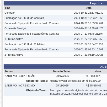
Arquivos de
Tipo
Data
Contrato
2024-10-31 16:53:05.939
Publicação no D.O.U. do Contrato
2024-10-31 16:53:23.368
Portaria de Equipe de Fiscalização do Contrato
2024-10-31 16:53:37.761
Ordem de Serviço
2024-10-31 16:55:07.475
Portaria de Equipe de Fiscalização do Contrato
2025-07-17 08:48:26.394
1º Termo Aditivo
2025-11-27 10:03:56.255
Publicação no D.O.U. do 1º Aditivo
2025-11-27 10:04:20.118
Portaria de Equipe de Fiscalização do Contrato
2026-02-25 08:33:10.807
2º Termo Aditivo
2026-07-21 08:19:17.426
Alte
Termo
Data do Termo
Valor
2 ADITIVO - SUPRESSÃO
20/07/2026
R$ -80.300,20
Objeto do Termo:
Minorar o valor do contrato em r$ 80.300,20.
1 ADITIVO - ACRÉSCIMO
25/11/2025
R$ 75.488,08
Objeto do Termo:
Prorrogar o prazo de vigência do contrato por m
Trabalho de 2025, redistribuir posto e alterar o 