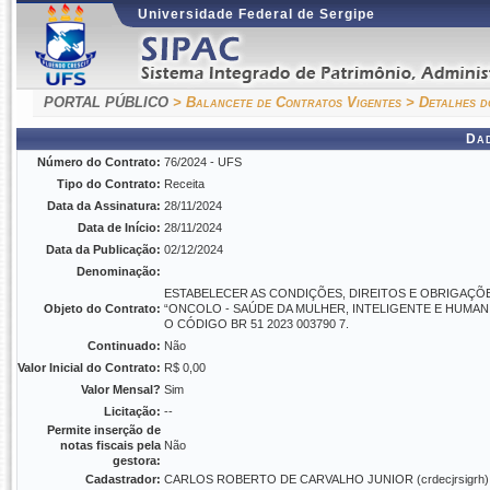
Universidade Federal de Sergipe
PORTAL PÚBLICO
> Balancete de Contratos Vigentes
> Detalhes d
Da
Número do Contrato:
76/2024 - UFS
Tipo do Contrato:
Receita
Data da Assinatura:
28/11/2024
Data de Início:
28/11/2024
Data da Publicação:
02/12/2024
Denominação:
ESTABELECER AS CONDIÇÕES, DIREITOS E OBRIGAÇÕES
Objeto do Contrato:
“ONCOLO - SAÚDE DA MULHER, INTELIGENTE E HUMAN
O CÓDIGO BR 51 2023 003790 7.
Continuado:
Não
Valor Inicial do Contrato:
R$ 0,00
Valor Mensal?
Sim
Licitação:
--
Permite inserção de
notas fiscais pela
Não
gestora:
Cadastrador:
CARLOS ROBERTO DE CARVALHO JUNIOR (crdecjrsigrh)