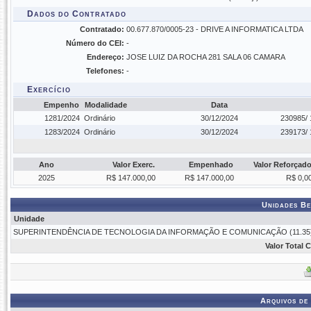
Dados do Contratado
Contratado:
00.677.870/0005-23 - DRIVE A INFORMATICA LTDA
Número do CEI:
-
Endereço:
JOSE LUIZ DA ROCHA 281 SALA 06 CAMARA
Telefones:
-
Exercício
Empenho
Modalidade
Data
1281/2024
Ordinário
30/12/2024
230985/ 
1283/2024
Ordinário
30/12/2024
239173/ 
Ano
Valor Exerc.
Empenhado
Valor Reforçad
2025
R$ 147.000,00
R$ 147.000,00
R$ 0,0
Unidades Be
Unidade
SUPERINTENDÊNCIA DE TECNOLOGIA DA INFORMAÇÃO E COMUNICAÇÃO (11.35
Valor Total 
Arquivos de