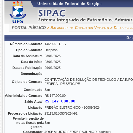
Universidade Federal de Sergipe
PORTAL PÚBLICO
> Balancete de Contratos Vigentes
> Detalhes d
Da
Número do Contrato:
14/2025 - UFS
Tipo do Contrato:
Despesa
Data da Assinatura:
28/01/2025
Data de Início:
28/01/2025
Data da Publicação:
29/01/2025
Denominação:
CONTRATAÇÃO DE SOLUÇÃO DE TECNOLOGIA DA INFO
Objeto do Contrato:
FEDERAL DE SERGIPE
Continuado:
Sim
Valor Inicial do Contrato:
R$ 147.000,00
R$ 147.000,00
Saldo Atual:
Licitação:
PREGÂO ELETRÔNICO - 90009/2024
Processo de Licitação:
23113.018053/2024-91
Permite inserção de
notas fiscais pela
Sim
gestora:
Cadastrador:
JOSE ALUIZIO FERREIRA JUNIOR (aluiziojr)