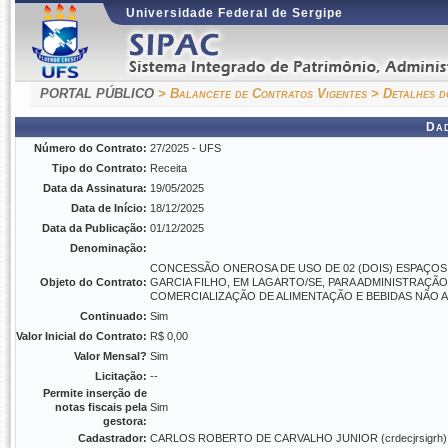
Universidade Federal de Sergipe
PORTAL PÚBLICO
> Balancete de Contratos Vigentes
> Detalhes d
Da
Número do Contrato:
27/2025 - UFS
Tipo do Contrato:
Receita
Data da Assinatura:
19/05/2025
Data de Início:
18/12/2025
Data da Publicação:
01/12/2025
Denominação:
CONCESSÃO ONEROSA DE USO DE 02 (DOIS) ESPAÇOS F
Objeto do Contrato:
GARCIA FILHO, EM LAGARTO/SE, PARA ADMINISTRAÇ
COMERCIALIZAÇÃO DE ALIMENTAÇÃO E BEBIDAS NÃO
Continuado:
Sim
Valor Inicial do Contrato:
R$ 0,00
Valor Mensal?
Sim
Licitação:
--
Permite inserção de
notas fiscais pela
Sim
gestora:
Cadastrador:
CARLOS ROBERTO DE CARVALHO JUNIOR (crdecjrsigrh)