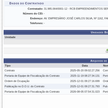
Dados do Contratado
Contratado:
31.985.064/0001-12 - RCB EMPREENDIMENTOS SER
Número do CEI:
-
Endereço:
AV. EMPRESÁRIO JOSÉ CARLOS SILVA, Nº 1162, F
Telefones:
-
Unidades Be
Unidade
Arquivos de
Tipo
Data
No
Contrato
2025-05-20 09:02:27.256
Cont
Portaria de Equipe de Fiscalização do Contrato
2025-11-19 08:27:34.131
Port
Ordem de Ocupação
2025-12-01 09:27:16.699
Ord
Publicação no D.O.U. do Contrato
2025-12-01 09:27:31.793
Pub
Portaria de Equipe de Fiscalização do Contrato
2026-08-05 07:54:31.023
Port