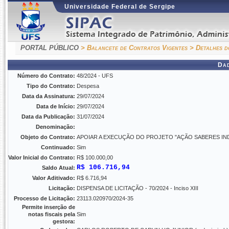
Universidade Federal de Sergipe
PORTAL PÚBLICO
> Balancete de Contratos Vigentes
> Detalhes d
Da
Número do Contrato:
48/2024 - UFS
Tipo do Contrato:
Despesa
Data da Assinatura:
29/07/2024
Data de Início:
29/07/2024
Data da Publicação:
31/07/2024
Denominação:
Objeto do Contrato:
APOIAR A EXECUÇÃO DO PROJETO "AÇÃO SABERES IN
Continuado:
Sim
Valor Inicial do Contrato:
R$ 100.000,00
R$ 106.716,94
Saldo Atual:
Valor Aditivado:
R$ 6.716,94
Licitação:
DISPENSA DE LICITAÇÃO - 70/2024 - Inciso XIII
Processo de Licitação:
23113.020970/2024-35
Permite inserção de
notas fiscais pela
Sim
gestora: