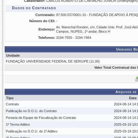
Cadastrador:
CARLOS ROBERTO DE CARVALHO JUNIOR (crdecjrsigrh)
Dados do Contratado
Contratado:
97.500.037/0001-10 - FUNDAÇÃO DE APOIO À PES
Número do CEI:
-
Av. Marechal Rondon, s/n, Cidade Univ. Prof. José Aloí
Endereço:
Campos, NUPEG, 1º andar, Bloco H
Telefones:
3194-7555 - 3194-7464
Unidades Be
Unidade
FUNDAÇÃO UNIVERSIDADE FEDERAL DE SERGIPE (11.00)
Valor Total Contratual das
Arquivos de
Tipo
Data
Contrato
2024-08-14 14:
Publicação no D.O.U. do Contrato
2024-08-14 14:
Portaria de Equipe de Fiscalização do Contrato
2024-08-14 14:
1º Termo Aditivo
2025-03-19 10:
Publicação no D.O.U. do 1º Aditivo
2025-03-19 10: