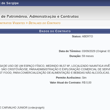
 de Sergipe
ntratos Vigentes
> Detalhes do Contrato
Dados do Contrato
Status:
ABERTO
Data de Término:
03/09/2029 (Original: 0
Duração:
59 meses
DE USO DE UM ESPAÇO FÍSICO, MEDINDO 86,57 M², LOCALIZADO NA ANTIGA VIVÊN
- SÃO CRISTÓVÃO/SE, PARA ADMINISTRAÇÃO E EXPLORAÇÃO COMERCIAL DE SERV
AST FOOD, PARA COMERCIALIZAÇÃO DE ALIMENTAÇÃO E BEBIDAS NÃO ALCOÓLICAS
Permite Acréscimo:
Sim
Valor Atual do Contrato:
R$ 0,00
CARVALHO JUNIOR (crdecjrsigrh)