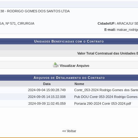
01-38 - RODRIGO GOMES DOS SANTOS LTDA
A, Nº 571, CIRURGIA
Cidade/UF:
ARACAJU/ S
E-mail:
makae_rodri
Unidades Beneficiadas com o Contrato
Valor Total Contratual das Unidades 
: Visualizar Arquivo
Arquivos de Detalhamento do Contrato
Data
Nome
2024-09-04 15:00:28.749
Contr_053-2024 Rodrigo Gomes dos Sant
2024-09-05 14:15:22.008
Pub DOU Contr 053-2024 Rodrigo Gomes 
2024-09-09 11:02:45.059
Portaria 290-2024 Contr 053-2024.pdf
<< Voltar