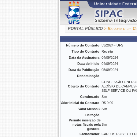
Universidade Federal
PORTAL PÚBLICO
> Balancete de Co
Número do Contrato:
53/2024 - UFS
Tipo do Contrato:
Receita
Data da Assinatura:
04/09/2024
Data de Início:
04/09/2024
Data da Publicação:
05/09/2024
Denominação:
CONCESSÃO ONEROSA 
Objeto do Contrato:
ALOÍSIO DE CAMPUS 
SELF SERVICE OU F
Continuado:
Sim
Valor Inicial do Contrato:
R$ 0,00
Valor Mensal?
Sim
Licitação:
--
Permite inserção de
notas fiscais pela
Sim
gestora:
Cadastrador:
CARLOS ROBERTO DE 