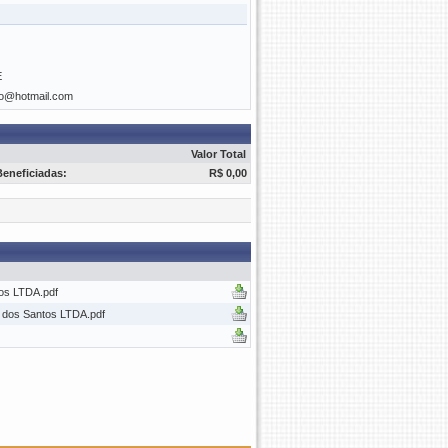
E
go@hotmail.com
Valor Total
Beneficiadas:
R$ 0,00
os LTDA.pdf
dos Santos LTDA.pdf