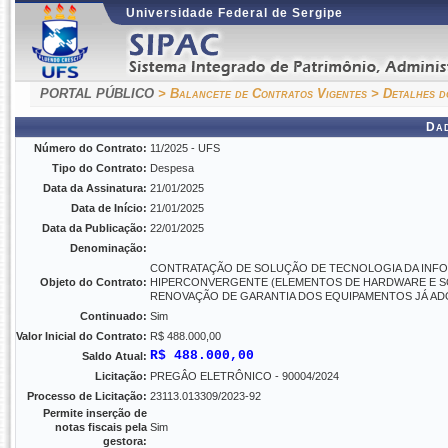
Universidade Federal de Sergipe
PORTAL PÚBLICO
> Balancete de Contratos Vigentes
> Detalhes d
Da
Número do Contrato:
11/2025 - UFS
Tipo do Contrato:
Despesa
Data da Assinatura:
21/01/2025
Data de Início:
21/01/2025
Data da Publicação:
22/01/2025
Denominação:
CONTRATAÇÃO DE SOLUÇÃO DE TECNOLOGIA DA INF
Objeto do Contrato:
HIPERCONVERGENTE (ELEMENTOS DE HARDWARE E SO
RENOVAÇÃO DE GARANTIA DOS EQUIPAMENTOS JÁ A
Continuado:
Sim
Valor Inicial do Contrato:
R$ 488.000,00
R$ 488.000,00
Saldo Atual:
Licitação:
PREGÂO ELETRÔNICO - 90004/2024
Processo de Licitação:
23113.013309/2023-92
Permite inserção de
notas fiscais pela
Sim
gestora: