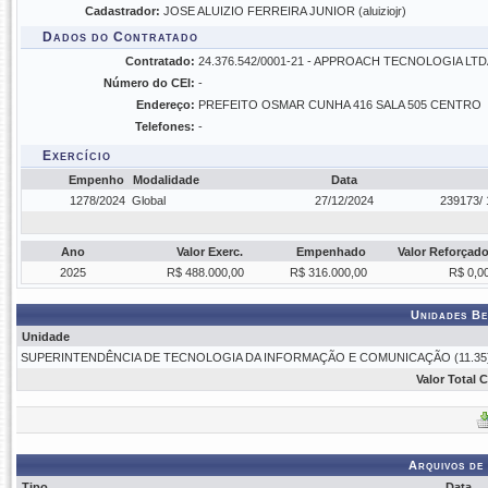
Cadastrador:
JOSE ALUIZIO FERREIRA JUNIOR (aluiziojr)
Dados do Contratado
Contratado:
24.376.542/0001-21 - APPROACH TECNOLOGIA LTD
Número do CEI:
-
Endereço:
PREFEITO OSMAR CUNHA 416 SALA 505 CENTRO
Telefones:
-
Exercício
Empenho
Modalidade
Data
1278/2024
Global
27/12/2024
239173/ 
Ano
Valor Exerc.
Empenhado
Valor Reforçad
2025
R$ 488.000,00
R$ 316.000,00
R$ 0,0
Unidades Be
Unidade
SUPERINTENDÊNCIA DE TECNOLOGIA DA INFORMAÇÃO E COMUNICAÇÃO (11.35
Valor Total 
Arquivos de
Tipo
Data