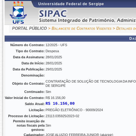
Universidade Federal de Sergipe
PORTAL PÚBLICO
> Balancete de Contratos Vigentes
> Detalhes d
Da
Número do Contrato:
12/2025 - UFS
Tipo do Contrato:
Despesa
Data da Assinatura:
28/01/2025
Data de Início:
28/01/2025
Data da Publicação:
29/01/2025
Denominação:
CONTRATAÇÃO DE SOLUÇÃO DE TECNOLOGIA DA INFO
Objeto do Contrato:
DE SERGIPE
Continuado:
Sim
Valor Inicial do Contrato:
R$ 16.156,00
R$ 16.156,00
Saldo Atual:
Licitação:
PREGÂO ELETRÔNICO - 90009/2024
Processo de Licitação:
23113.035925/2023-02
Permite inserção de
notas fiscais pela
Sim
gestora:
Cadastrador:
JOSE ALUIZIO FERREIRA JUNIOR (aluiziojr)