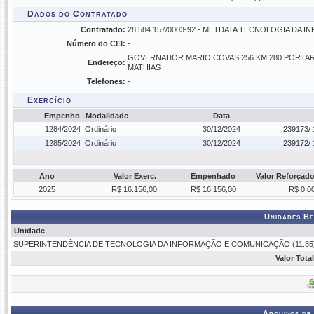
Dados do Contratado
Contratado:
28.584.157/0003-92 - METDATA TECNOLOGIA DA 
Número do CEI:
-
GOVERNADOR MARIO COVAS 256 KM 280 PORTAR
Endereço:
MATHIAS
Telefones:
-
Exercício
Empenho
Modalidade
Data
1284/2024
Ordinário
30/12/2024
239173/ 
1285/2024
Ordinário
30/12/2024
239172/ 
Ano
Valor Exerc.
Empenhado
Valor Reforçad
2025
R$ 16.156,00
R$ 16.156,00
R$ 0,0
Unidades Be
Unidade
SUPERINTENDÊNCIA DE TECNOLOGIA DA INFORMAÇÃO E COMUNICAÇÃO (11.35
Valor Tota
Arquivos de