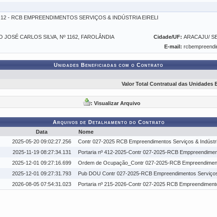
01-12 - RCB EMPREENDIMENTOS SERVIÇOS & INDÚSTRIA EIRELI
O JOSÉ CARLOS SILVA, Nº 1162, FAROLÂNDIA
Cidade/UF:
ARACAJU/ S
E-mail:
rcbempreend
Unidades Beneficiadas com o Contrato
Valor Total Contratual das Unidades 
: Visualizar Arquivo
Arquivos de Detalhamento do Contrato
Data
Nome
2025-05-20 09:02:27.256
Contr 027-2025 RCB Empreendimentos Serviços & Indústria 
2025-11-19 08:27:34.131
Portaria nº 412-2025-Contr 027-2025-RCB Emppreendimento
2025-12-01 09:27:16.699
Ordem de Ocupação_Contr 027-2025-RCB Empreendimentos 
2025-12-01 09:27:31.793
Pub DOU Contr 027-2025-RCB Empreendimentos Serviços & 
2026-08-05 07:54:31.023
Portaria nº 215-2026-Contr 027-2025 RCB Empreendimentos 