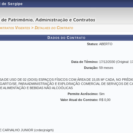
 de Sergipe
ntratos Vigentes
> Detalhes do Contrato
Dados do Contrato
Status:
ABERTO
Data de Término:
17/12/2030 (Original: 1
Duração:
59 meses
DE USO DE 02 (DOIS) ESPAÇOS FÍSICOS COM ÁREA DE 15,05 M² CADA, NO PRÉDI
LAGARTO/SE, PARA ADMINISTRAÇÃO E EXPLORAÇÃO COMERCIAL DE SERVIÇOS DE 
E ALIMENTAÇÃO E BEBIDAS NÃO ALCOÓLICAS
Permite Acréscimo:
Sim
Valor Atual do Contrato:
R$ 0,00
CARVALHO JUNIOR (crdecjrsigrh)