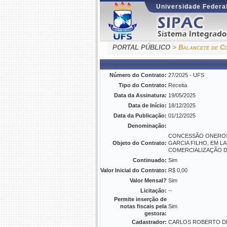
Universidade Federal
PORTAL PÚBLICO
> Balancete de Co
Número do Contrato:
27/2025 - UFS
Tipo do Contrato:
Receita
Data da Assinatura:
19/05/2025
Data de Início:
18/12/2025
Data da Publicação:
01/12/2025
Denominação:
CONCESSÃO ONEROSA 
Objeto do Contrato:
GARCIA FILHO, EM 
COMERCIALIZAÇÃO D
Continuado:
Sim
Valor Inicial do Contrato:
R$ 0,00
Valor Mensal?
Sim
Licitação:
--
Permite inserção de
notas fiscais pela
Sim
gestora:
Cadastrador:
CARLOS ROBERTO DE 