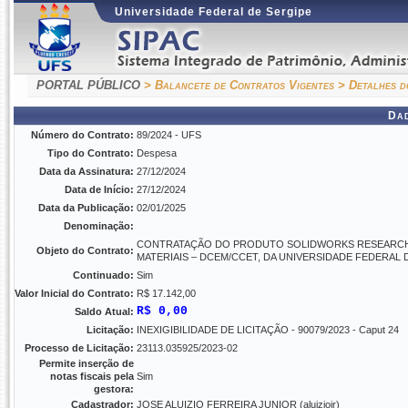
Universidade Federal de Sergipe
PORTAL PÚBLICO
> Balancete de Contratos Vigentes
> Detalhes d
Da
Número do Contrato:
89/2024 - UFS
Tipo do Contrato:
Despesa
Data da Assinatura:
27/12/2024
Data de Início:
27/12/2024
Data da Publicação:
02/01/2025
Denominação:
CONTRATAÇÃO DO PRODUTO SOLIDWORKS RESEARCH, 
Objeto do Contrato:
MATERIAIS – DCEM/CCET, DA UNIVERSIDADE FEDERAL
Continuado:
Sim
Valor Inicial do Contrato:
R$ 17.142,00
R$ 0,00
Saldo Atual:
Licitação:
INEXIGIBILIDADE DE LICITAÇÃO - 90079/2023 - Caput 24
Processo de Licitação:
23113.035925/2023-02
Permite inserção de
notas fiscais pela
Sim
gestora:
Cadastrador:
JOSE ALUIZIO FERREIRA JUNIOR (aluiziojr)