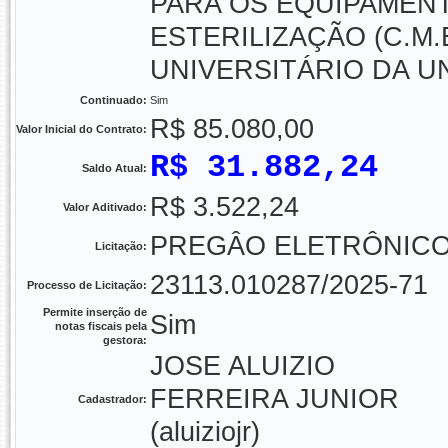
PARA OS EQUIPAMENT
ESTERILIZAÇÃO (C.M.
UNIVERSITÁRIO DA 
Continuado:
Sim
R$ 85.080,00
Valor Inicial do Contrato:
R$ 31.882,24
Saldo Atual:
R$ 3.522,24
Valor Aditivado:
PREGÂO ELETRÔNICO -
Licitação:
23113.010287/2025-71
Processo de Licitação:
Permite inserção de
Sim
notas fiscais pela
gestora:
JOSE ALUIZIO
FERREIRA JUNIOR
Cadastrador:
(aluiziojr)