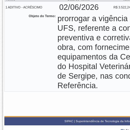
02/06/2026
1 ADITIVO - ACRÉSCIMO
R$ 3.522,2
Objeto do Termo:
prorrogar a vigência
UFS, referente a co
preventiva e corret
obra, com fornecime
equipamentos da Cent
do Hospital Veteriná
de Sergipe, nas con
Referência.
SIPAC | Superintendência de Tecnologia da Info