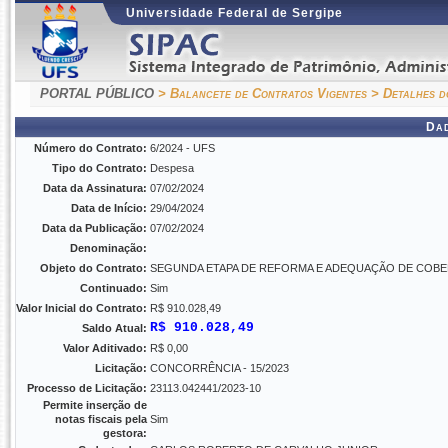
Universidade Federal de Sergipe
PORTAL PÚBLICO
> Balancete de Contratos Vigentes
> Detalhes d
Da
Número do Contrato:
6/2024 - UFS
Tipo do Contrato:
Despesa
Data da Assinatura:
07/02/2024
Data de Início:
29/04/2024
Data da Publicação:
07/02/2024
Denominação:
Objeto do Contrato:
SEGUNDA ETAPA DE REFORMA E ADEQUAÇÃO DE COBE
Continuado:
Sim
Valor Inicial do Contrato:
R$ 910.028,49
R$ 910.028,49
Saldo Atual:
Valor Aditivado:
R$ 0,00
Licitação:
CONCORRÊNCIA - 15/2023
Processo de Licitação:
23113.042441/2023-10
Permite inserção de
notas fiscais pela
Sim
gestora: