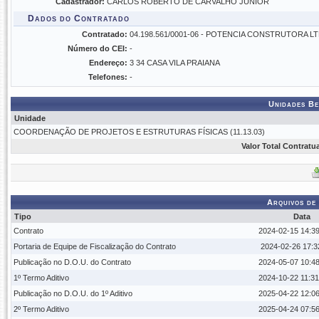
Cadastrador:
CARLOS ROBERTO DE CARVALHO JUNIOR
Dados do Contratado
Contratado:
04.198.561/0001-06 - POTENCIA CONSTRUTORA L
Número do CEI:
-
Endereço:
3 34 CASA VILA PRAIANA
Telefones:
-
Unidades Be
Unidade
COORDENAÇÃO DE PROJETOS E ESTRUTURAS FÍSICAS (11.13.03)
Valor Total Contratu
Arquivos de
Tipo
Data
Contrato
2024-02-15 14:39
Portaria de Equipe de Fiscalização do Contrato
2024-02-26 17:3
Publicação no D.O.U. do Contrato
2024-05-07 10:48
1º Termo Aditivo
2024-10-22 11:31
Publicação no D.O.U. do 1º Aditivo
2025-04-22 12:06
2º Termo Aditivo
2025-04-24 07:56