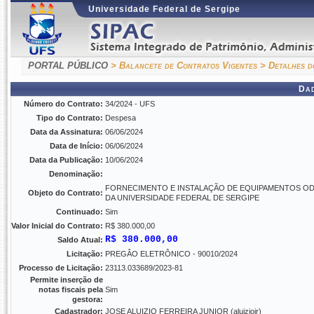
Universidade Federal de Sergipe
PORTAL PÚBLICO
> Balancete de Contratos Vigentes
> Detalhes d
Da
Número do Contrato:
34/2024 - UFS
Tipo do Contrato:
Despesa
Data da Assinatura:
06/06/2024
Data de Início:
06/06/2024
Data da Publicação:
10/06/2024
Denominação:
FORNECIMENTO E INSTALAÇÃO DE EQUIPAMENTOS O
Objeto do Contrato:
DA UNIVERSIDADE FEDERAL DE SERGIPE
Continuado:
Sim
Valor Inicial do Contrato:
R$ 380.000,00
R$ 380.000,00
Saldo Atual:
Licitação:
PREGÂO ELETRÔNICO - 90010/2024
Processo de Licitação:
23113.033689/2023-81
Permite inserção de
notas fiscais pela
Sim
gestora:
Cadastrador:
JOSE ALUIZIO FERREIRA JUNIOR (aluiziojr)