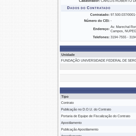
Cadastrador:
CARLOS ROBERTO D
Dados do Contratado
Contratado:
97.500.037/00
Número do CEI:
-
Av. Marechal Rond
Endereço:
Campos, NUPEG, 
Telefones:
3194-7555 - 319
Unidade
FUNDAÇÃO UNIVERSIDADE FEDERAL DE SERGI
Tipo
Contrato
Publicação no D.O.U. do Contrato
Portaria de Equipe de Fiscalização do Contrato
Apostilamento
Publicação Apostilamento