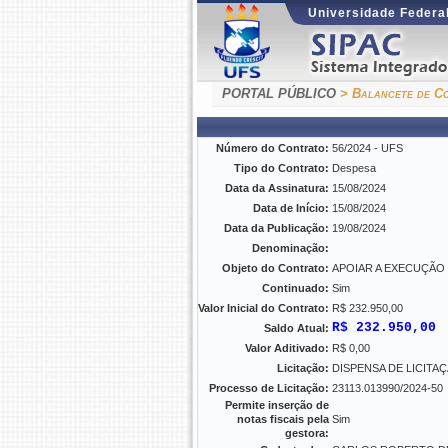
Universidade Federal
PORTAL PÚBLICO
> Balancete de Co
Número do Contrato:
56/2024 - UFS
Tipo do Contrato:
Despesa
Data da Assinatura:
15/08/2024
Data de Início:
15/08/2024
Data da Publicação:
19/08/2024
Denominação:
Objeto do Contrato:
APOIAR A EXECUÇÃO
Continuado:
Sim
Valor Inicial do Contrato:
R$ 232.950,00
R$ 232.950,00
Saldo Atual:
Valor Aditivado:
R$ 0,00
Licitação:
DISPENSA DE LICITAÇÃO
Processo de Licitação:
23113.013990/2024-50
Permite inserção de
notas fiscais pela
Sim
gestora: