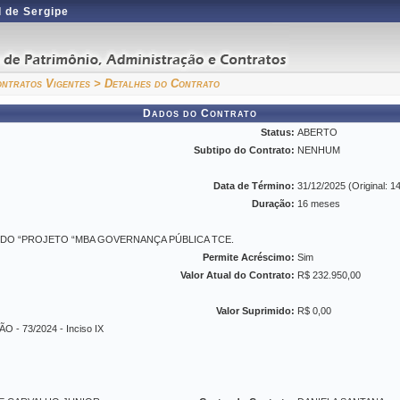
 de Sergipe
ntratos Vigentes
> Detalhes do Contrato
Dados do Contrato
Status:
ABERTO
Subtipo do Contrato:
NENHUM
Data de Término:
31/12/2025 (Original: 1
Duração:
16 meses
 DO “PROJETO “MBA GOVERNANÇA PÚBLICA TCE.
Permite Acréscimo:
Sim
Valor Atual do Contrato:
R$ 232.950,00
Valor Suprimido:
R$ 0,00
 - 73/2024 - Inciso IX