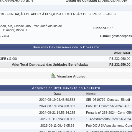
E CARVALHO JUNIOR
Gestor do Contrato:
DANIELA SANTANA
01-10 - FUNDAÇÃO DE APOIO À PESQUISA E EXTENSÃO DE SERGIPE - FAPESE
on, s/n, Cidade Univ. Prof. José Aloísio de
Cidade/UF:
/
1º andar, Bloco H
4-7464
E-mail:
gestaodepes
Unidades Beneficiadas com o Contrato
Valor Total
PE (11.00)
R$ 232.950,00
Valor Total Contratual das Unidades Beneficiadas:
R$ 232.950,00
: Visualizar Arquivo
Arquivos de Detalhamento do Contrato
Data
Nome
2024-08-19 08:48:50.533
SEI_0619779_Contrato_56.pdf
2024-08-19 08:49:00.983
Pub DOU Contr. 56 2024 FAPES
2024-08-21 14:53:34.235
Portaria nº 253-2024- Contr 0
2025-09-11 09:48:50.032
1º Apostilamento Contr 56 2024.
2025-09-11 09:49:05.63
Pub DOU 1º Apostilamento Cont