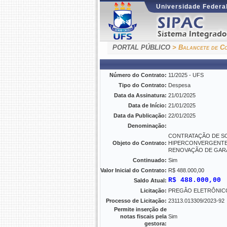
Universidade Federal
PORTAL PÚBLICO
> Balancete de Co
Número do Contrato:
11/2025 - UFS
Tipo do Contrato:
Despesa
Data da Assinatura:
21/01/2025
Data de Início:
21/01/2025
Data da Publicação:
22/01/2025
Denominação:
CONTRATAÇÃO DE SO
Objeto do Contrato:
HIPERCONVERGENTE 
RENOVAÇÃO DE GAR
Continuado:
Sim
Valor Inicial do Contrato:
R$ 488.000,00
R$ 488.000,00
Saldo Atual:
Licitação:
PREGÂO ELETRÔNICO 
Processo de Licitação:
23113.013309/2023-92
Permite inserção de
notas fiscais pela
Sim
gestora: