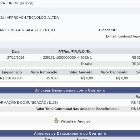
A JUNIOR (aluiziojr)
01-21 - APPROACH TECNOLOGIA LTDA
AR CUNHA 416 SALA 505 CENTRO
Cidade/UF:
/
E-mail:
diretoria@ap
Data
P.TRes./F.R./N.D./Es.
27/12/2024
239173/ 1000000000/ 449052/ 1
R$ 3
Totais:
R$ 3
Empenhado
Valor Reforçado
Valor Anulado
Valor Cancelado
S
R$ 316.000,00
R$ 0,00
R$ 0,00
R$ 0,00
Unidades Beneficiadas com o Contrato
Va
ORMAÇÃO E COMUNICAÇÃO (11.35)
R$ 48
Valor Total Contratual das Unidades Beneficiadas:
R$ 48
: Visualizar Arquivo
Arquivos de Detalhamento do Contrato
Data
Nome