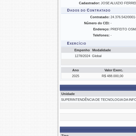
Cadastrador:
JOSE ALUIZIO FERREIR
Dados do Contratado
Contratado:
24.376.542/00
Número do CEI:
-
Endereço:
PREFEITO OSM
Telefones:
-
Exercício
Empenho
Modalidade
1278/2024
Global
Ano
Valor Exerc.
2025
R$ 488.000,00
Unidade
SUPERINTENDÊNCIA DE TECNOLOGIA DA INF
Tipo