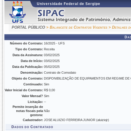
Universidade Federal de Sergipe
PORTAL PÚBLICO
> Balancete de Contratos Vigentes
> Detalhes d
Da
Número do Contrato:
16/2025 - UFS
Tipo do Contrato:
Receita
Data da Assinatura:
03/02/2025
Data de Início:
03/02/2025
Data da Publicação:
05/02/2025
Denominação:
Contrato de Comodato
Objeto do Contrato:
DISPONIBILIZAÇÃO DE EQUIPAMENTOS EM REGIME 
Continuado:
Sim
Valor Inicial do Contrato:
R$ 0,00
Valor Mensal?
Sim
Licitação:
--
Permite inserção de
notas fiscais pela
Não
gestora:
Cadastrador:
JOSE ALUIZIO FERREIRA JUNIOR (aluiziojr)
Dados do Contratado