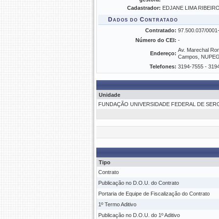
Cadastrador:
EDJANE LIMA RIBEIRO 
Dados do Contratado
Contratado:
97.500.037/00
Número do CEI:
-
Av. Marechal Rond
Endereço:
Campos, NUPEG, 
Telefones:
3194-7555 - 319
Unidade
FUNDAÇÃO UNIVERSIDADE FEDERAL DE SERGI
Tipo
Contrato
Publicação no D.O.U. do Contrato
Portaria de Equipe de Fiscalização do Contrato
1º Termo Aditivo
Publicação no D.O.U. do 1º Aditivo