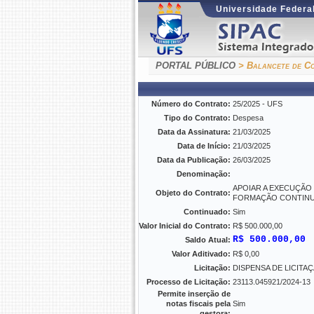
Universidade Federal
PORTAL PÚBLICO
> Balancete de Co
Número do Contrato:
25/2025 - UFS
Tipo do Contrato:
Despesa
Data da Assinatura:
21/03/2025
Data de Início:
21/03/2025
Data da Publicação:
26/03/2025
Denominação:
APOIAR A EXECUÇÃO
Objeto do Contrato:
FORMAÇÃO CONTINUA
Continuado:
Sim
Valor Inicial do Contrato:
R$ 500.000,00
R$ 500.000,00
Saldo Atual:
Valor Aditivado:
R$ 0,00
Licitação:
DISPENSA DE LICITAÇÃO
Processo de Licitação:
23113.045921/2024-13
Permite inserção de
notas fiscais pela
Sim
gestora: