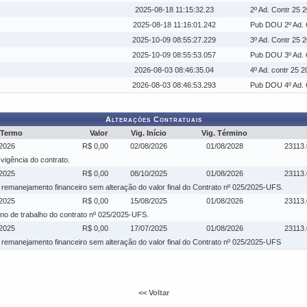
2025-08-18 11:15:32.23
2º Ad. Contr 25 
2025-08-18 11:16:01.242
Pub DOU 2º Ad. C
2025-10-09 08:55:27.229
3º Ad. Contr 25 
2025-10-09 08:55:53.057
Pub DOU 3º Ad. 
2026-08-03 08:46:35.04
4º Ad. contr 25 2
2026-08-03 08:46:53.293
Pub DOU 4º Ad. 
Alterações Contratuais
 Termo
Valor
Vig. Início
Vig. Término
2026
R$ 0,00
02/08/2026
01/08/2028
23113
 vigência do contrato.
2025
R$ 0,00
08/10/2025
01/08/2026
23113
remanejamento financeiro sem alteração do valor final do Contrato nº 025/2025-UFS.
2025
R$ 0,00
15/08/2025
01/08/2026
23113
lano de trabalho do contrato nº 025/2025-UFS.
2025
R$ 0,00
17/07/2025
01/08/2026
23113
remanejamento financeiro sem alteração do valor final do Contrato nº 025/2025-UFS
<< Voltar