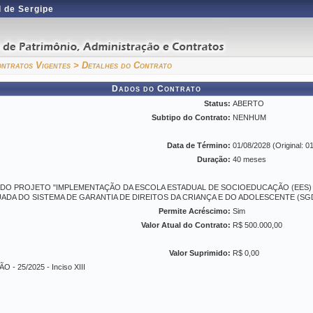
 de Sergipe
ntratos Vigentes
> Detalhes do Contrato
Dados do Contrato
Status:
ABERTO
Subtipo do Contrato:
NENHUM
Data de Término:
01/08/2028 (Original: 0
Duração:
40 meses
 DO PROJETO "IMPLEMENTAÇÃO DA ESCOLA ESTADUAL DE SOCIOEDUCAÇÃO (EES) 
DA DO SISTEMA DE GARANTIA DE DIREITOS DA CRIANÇA E DO ADOLESCENTE (SG
Permite Acréscimo:
Sim
Valor Atual do Contrato:
R$ 500.000,00
Valor Suprimido:
R$ 0,00
 - 25/2025 - Inciso XIII