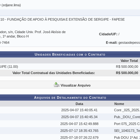
(edjane.lima)
01-10 - FUNDAÇÃO DE APOIO À PESQUISA E EXTENSÃO DE SERGIPE - FAPESE
on, s/n, Cidade Univ. Prof. José Aloísio de
Cidade/UF:
/
1º andar, Bloco H
4-7464
E-mail:
gestaodepes
Unidades Beneficiadas com o Contrato
Valor Total
PE (11.00)
R$ 500.000,00
Valor Total Contratual das Unidades Beneficiadas:
R$ 500.000,00
: Visualizar Arquivo
Arquivos de Detalhamento do Contrato
Data
Nome
2025-04-07 15:40:05.41
Cont _025_2025.
2025-04-07 15:40:45.34
Pub._DOU_Contr
2025-04-07 15:42:49.888
Port 075_2025 C
2025-07-17 18:35:43.765
SEI_1040173_Ter
2025-07-18 07:26:22.679
Pub DOU 1º Ad. 