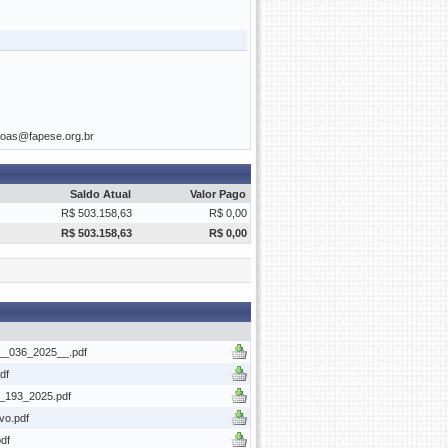
soas@fapese.org.br
Saldo Atual
Valor Pago
R$ 503.158,63
R$ 0,00
R$ 503.158,63
R$ 0,00
__036_2025__.pdf
df
_193_2025.pdf
vo.pdf
df