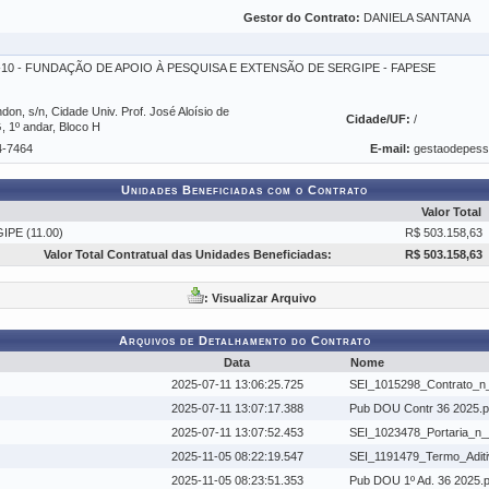
Gestor do Contrato:
DANIELA SANTANA
01-10 - FUNDAÇÃO DE APOIO À PESQUISA E EXTENSÃO DE SERGIPE - FAPESE
on, s/n, Cidade Univ. Prof. José Aloísio de
Cidade/UF:
/
1º andar, Bloco H
4-7464
E-mail:
gestaodepes
Unidades Beneficiadas com o Contrato
Valor Total
PE (11.00)
R$ 503.158,63
Valor Total Contratual das Unidades Beneficiadas:
R$ 503.158,63
: Visualizar Arquivo
Arquivos de Detalhamento do Contrato
Data
Nome
2025-07-11 13:06:25.725
SEI_1015298_Contrato_n
2025-07-11 13:07:17.388
Pub DOU Contr 36 2025.p
2025-07-11 13:07:52.453
SEI_1023478_Portaria_n_
2025-11-05 08:22:19.547
SEI_1191479_Termo_Aditi
2025-11-05 08:23:51.353
Pub DOU 1º Ad. 36 2025.p