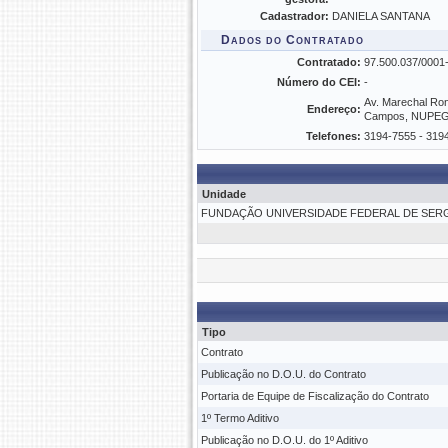
Cadastrador:
DANIELA SANTANA
Dados do Contratado
Contratado:
97.500.037/00
Número do CEI:
-
Av. Marechal Rond
Endereço:
Campos, NUPEG, 
Telefones:
3194-7555 - 319
Unidade
FUNDAÇÃO UNIVERSIDADE FEDERAL DE SERGI
Tipo
Contrato
Publicação no D.O.U. do Contrato
Portaria de Equipe de Fiscalização do Contrato
1º Termo Aditivo
Publicação no D.O.U. do 1º Aditivo