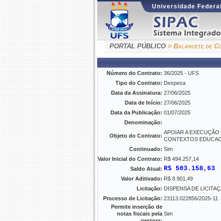
Universidade Federal
PORTAL PÚBLICO
> Balancete de Co
Número do Contrato:
36/2025 - UFS
Tipo do Contrato:
Despesa
Data da Assinatura:
27/06/2025
Data de Início:
27/06/2025
Data da Publicação:
01/07/2025
Denominação:
APOIAR A EXECUÇÃO
Objeto do Contrato:
CONTEXTOS EDUCAC
Continuado:
Sim
Valor Inicial do Contrato:
R$ 494.257,14
R$ 503.158,63
Saldo Atual:
Valor Aditivado:
R$ 8.901,49
Licitação:
DISPENSA DE LICITAÇÃO
Processo de Licitação:
23113.022856/2025-11
Permite inserção de
notas fiscais pela
Sim
gestora: