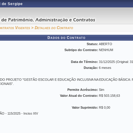
 de Sergipe
ntratos Vigentes
> Detalhes do Contrato
Dados do Contrato
Status:
ABERTO
Subtipo do Contrato:
NENHUM
Data de Término:
31/12/2025 (Original: 3
Duração:
6 meses
 DO PROJETO "GESTÃO ESCOLAR E EDUCAÇÃO INCLUSIVA NA EDUCAÇÃO BÁSICA: P
IONAIS”.
Permite Acréscimo:
Sim
Valor Atual do Contrato:
R$ 503.158,63
Valor Suprimido:
R$ 0,00
 - 115/2025 - Inciso XIV