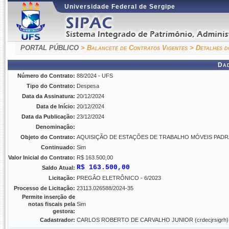
Universidade Federal de Sergipe
PORTAL PÚBLICO
> Balancete de Contratos Vigentes
> Detalhes d
Da
Número do Contrato:
88/2024 - UFS
Tipo do Contrato:
Despesa
Data da Assinatura:
20/12/2024
Data de Início:
20/12/2024
Data da Publicação:
23/12/2024
Denominação:
Objeto do Contrato:
AQUISIÇÃO DE ESTAÇÕES DE TRABALHO MÓVEIS PAD
Continuado:
Sim
Valor Inicial do Contrato:
R$ 163.500,00
R$ 163.500,00
Saldo Atual:
Licitação:
PREGÂO ELETRÔNICO - 6/2023
Processo de Licitação:
23113.026588/2024-35
Permite inserção de
notas fiscais pela
Sim
gestora:
Cadastrador:
CARLOS ROBERTO DE CARVALHO JUNIOR (crdecjrsigrh)