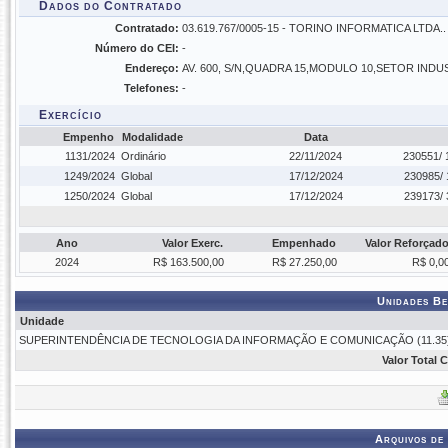
Dados do Contratado
Contratado:
03.619.767/0005-15 - TORINO INFORMATICA LTDA..
Número do CEI:
-
Endereço:
AV. 600, S/N,QUADRA 15,MODULO 10,SETOR INDUS
Telefones:
-
Exercício
Empenho
Modalidade
Data
1131/2024
Ordinário
22/11/2024
230551/ 
1249/2024
Global
17/12/2024
230985/ 
1250/2024
Global
17/12/2024
239173/ 
Ano
Valor Exerc.
Empenhado
Valor Reforçad
2024
R$ 163.500,00
R$ 27.250,00
R$ 0,0
Unidades Be
Unidade
SUPERINTENDÊNCIA DE TECNOLOGIA DA INFORMAÇÃO E COMUNICAÇÃO (11.35
Valor Total 
Arquivos de