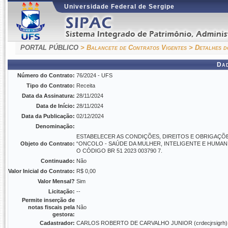
Universidade Federal de Sergipe
PORTAL PÚBLICO
> Balancete de Contratos Vigentes
> Detalhes d
Da
Número do Contrato:
76/2024 - UFS
Tipo do Contrato:
Receita
Data da Assinatura:
28/11/2024
Data de Início:
28/11/2024
Data da Publicação:
02/12/2024
Denominação:
ESTABELECER AS CONDIÇÕES, DIREITOS E OBRIGAÇÕES
Objeto do Contrato:
“ONCOLO - SAÚDE DA MULHER, INTELIGENTE E HUMAN
O CÓDIGO BR 51 2023 003790 7.
Continuado:
Não
Valor Inicial do Contrato:
R$ 0,00
Valor Mensal?
Sim
Licitação:
--
Permite inserção de
notas fiscais pela
Não
gestora:
Cadastrador:
CARLOS ROBERTO DE CARVALHO JUNIOR (crdecjrsigrh)