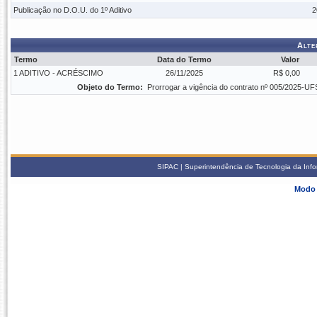
Publicação no D.O.U. do 1º Aditivo
2
Alte
Termo
Data do Termo
Valor
1 ADITIVO - ACRÉSCIMO
26/11/2025
R$ 0,00
Objeto do Termo:
Prorrogar a vigência do contrato nº 005/2025-UF
SIPAC | Superintendência de Tecnologia da Info
Modo 