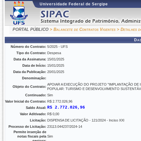
Universidade Federal de Sergipe
PORTAL PÚBLICO
> Balancete de Contratos Vigentes
> Detalhes d
Da
Número do Contrato:
5/2025 - UFS
Tipo do Contrato:
Despesa
Data da Assinatura:
15/01/2025
Data de Início:
15/01/2025
Data da Publicação:
20/01/2025
Denominação:
APOIAR A EXECUÇÃO DO PROJETO "IMPLANTAÇÃO DE 
Objeto do Contrato:
POPULAR: TURISMO E DESENVOLVIMENTO SUSTENTÁV
Continuado:
Sim
Valor Inicial do Contrato:
R$ 2.772.026,96
R$ 2.772.026,96
Saldo Atual:
Valor Aditivado:
R$ 0,00
Licitação:
DISPENSA DE LICITAÇÃO - 121/2024 - Inciso XXI
Processo de Licitação:
23113.044237/2024-14
Permite inserção de
notas fiscais pela
Sim
gestora: