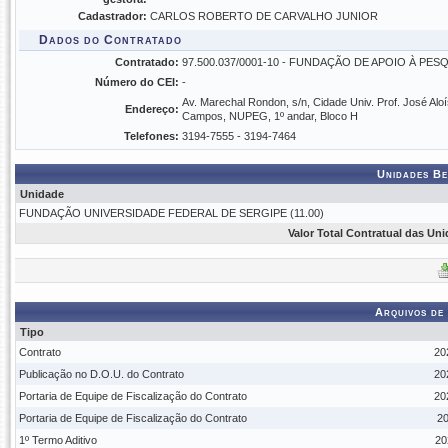
Cadastrador:
CARLOS ROBERTO DE CARVALHO JUNIOR
Dados do Contratado
Contratado:
97.500.037/0001-10 - FUNDAÇÃO DE APOIO À PES
Número do CEI:
-
Av. Marechal Rondon, s/n, Cidade Univ. Prof. José Aloí
Endereço:
Campos, NUPEG, 1º andar, Bloco H
Telefones:
3194-7555 - 3194-7464
Unidades Be
Unidade
FUNDAÇÃO UNIVERSIDADE FEDERAL DE SERGIPE (11.00)
Valor Total Contratual das Un
Arquivos de
Tipo
Contrato
20
Publicação no D.O.U. do Contrato
20
Portaria de Equipe de Fiscalização do Contrato
20
Portaria de Equipe de Fiscalização do Contrato
20
1º Termo Aditivo
20