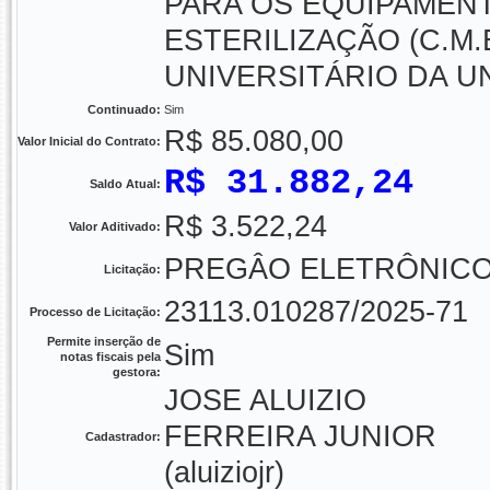
PARA OS EQUIPAMENT
ESTERILIZAÇÃO (C.M.
UNIVERSITÁRIO DA 
Continuado:
Sim
R$ 85.080,00
Valor Inicial do Contrato:
R$ 31.882,24
Saldo Atual:
R$ 3.522,24
Valor Aditivado:
PREGÂO ELETRÔNICO -
Licitação:
23113.010287/2025-71
Processo de Licitação:
Permite inserção de
Sim
notas fiscais pela
gestora:
JOSE ALUIZIO
FERREIRA JUNIOR
Cadastrador:
(aluiziojr)