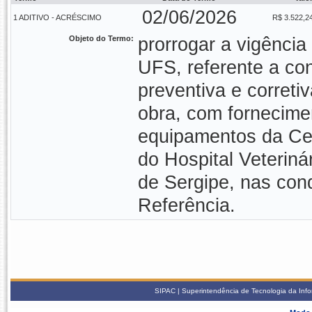
02/06/2026
1 ADITIVO - ACRÉSCIMO
R$ 3.522,2
Objeto do Termo:
prorrogar a vigência
UFS, referente a co
preventiva e corret
obra, com fornecime
equipamentos da Cent
do Hospital Veteriná
de Sergipe, nas con
Referência.
SIPAC | Superintendência de Tecnologia da Info