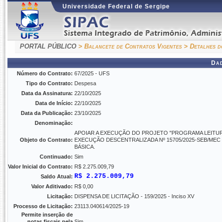
Universidade Federal de Sergipe
PORTAL PÚBLICO
> Balancete de Contratos Vigentes
> Detalhes d
Da
Número do Contrato:
67/2025 - UFS
Tipo do Contrato:
Despesa
Data da Assinatura:
22/10/2025
Data de Início:
22/10/2025
Data da Publicação:
23/10/2025
Denominação:
APOIAR A EXECUÇÃO DO PROJETO "PROGRAMA LEITURA
Objeto do Contrato:
EXECUÇÃO DESCENTRALIZADA Nº 15705/2025-SEB/ME
BÁSICA.
Continuado:
Sim
Valor Inicial do Contrato:
R$ 2.275.009,79
R$ 2.275.009,79
Saldo Atual:
Valor Aditivado:
R$ 0,00
Licitação:
DISPENSA DE LICITAÇÃO - 159/2025 - Inciso XV
Processo de Licitação:
23113.040614/2025-19
Permite inserção de
notas fiscais pela
Sim