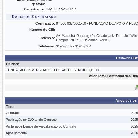
gestora:
Cadastrador:
DANIELA SANTANA
Dados do Contratado
Contratado:
97.500.037/0001-10 - FUNDAÇÃO DE APOIO À PES
Número do CEI:
-
Av. Marechal Rondon, s/n, Cidade Univ. Prof. José Aloí
Endereço:
Campos, NUPEG, 1º andar, Bloco H
Telefones:
3194-7555 - 3194-7464
Unidades Be
Unidade
FUNDAÇÃO UNIVERSIDADE FEDERAL DE SERGIPE (11.00)
Valor Total Contratual das Un
Arquivos de
Tipo
Contrato
2025
Publicação no D.O.U. do Contrato
2025
Portaria de Equipe de Fiscalização do Contrato
2025
Apostilamento
2026