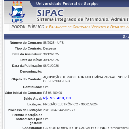
Universidade Federal de Sergipe
PORTAL PÚBLICO
> Balancete de Contratos Vigentes
> Detalhes d
Da
Número do Contrato:
88/2025 - UFS
Tipo do Contrato:
Despesa
Data da Assinatura:
30/12/2025
Data de Início:
30/12/2025
Data da Publicação:
06/01/2026
Denominação:
AQUISIÇÃO DE PROJETOR MULTIMÍDIA PARA ATENDER 
Objeto do Contrato:
DE SERGIPE-UFS.
Continuado:
Sim
Valor Inicial do Contrato:
R$ 96.400,00
R$ 96.400,00
Saldo Atual:
Licitação:
PREGÂO ELETRÔNICO - 90001/2024
Processo de Licitação:
23113.047344/2025-77
Permite inserção de
notas fiscais pela
Sim
gestora:
Cadastrador:
CARLOS ROBERTO DE CARVALHO JUNIOR (crdecjrsigrh)