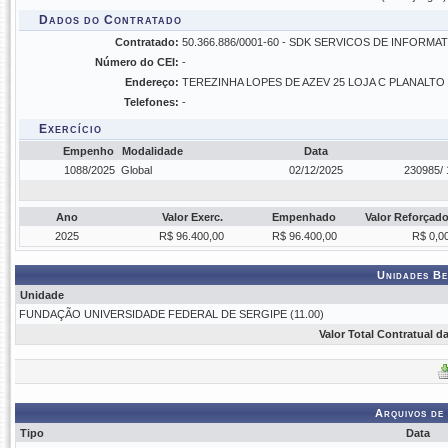
Dados do Contratado
Contratado:
50.366.886/0001-60 - SDK SERVICOS DE INFORMAT
Número do CEI:
-
Endereço:
TEREZINHA LOPES DE AZEV 25 LOJA C PLANALTO
Telefones:
-
Exercício
Empenho
Modalidade
Data
1088/2025
Global
02/12/2025
230985/ 
Ano
Valor Exerc.
Empenhado
Valor Reforçad
2025
R$ 96.400,00
R$ 96.400,00
R$ 0,0
Unidades Be
Unidade
FUNDAÇÃO UNIVERSIDADE FEDERAL DE SERGIPE (11.00)
Valor Total Contratual 
Arquivos de
Tipo
Data