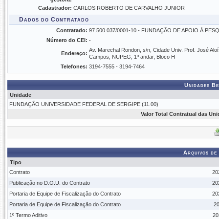
Cadastrador:
CARLOS ROBERTO DE CARVALHO JUNIOR
Dados do Contratado
Contratado:
97.500.037/0001-10 - FUNDAÇÃO DE APOIO À PES
Número do CEI:
-
Av. Marechal Rondon, s/n, Cidade Univ. Prof. José Aloí
Endereço:
Campos, NUPEG, 1º andar, Bloco H
Telefones:
3194-7555 - 3194-7464
Unidades Be
Unidade
FUNDAÇÃO UNIVERSIDADE FEDERAL DE SERGIPE (11.00)
Valor Total Contratual das Un
Arquivos de
Tipo
Contrato
20
Publicação no D.O.U. do Contrato
20
Portaria de Equipe de Fiscalização do Contrato
20
Portaria de Equipe de Fiscalização do Contrato
20
1º Termo Aditivo
20