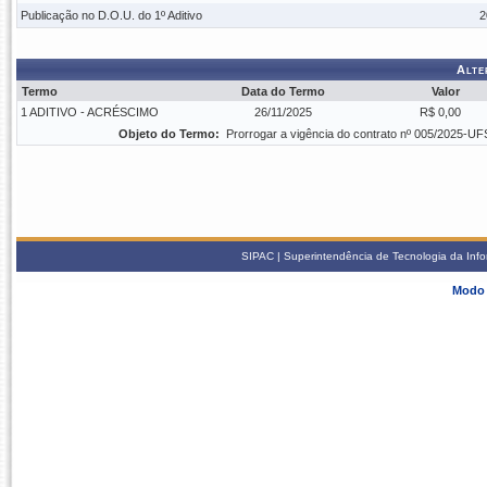
Publicação no D.O.U. do 1º Aditivo
2
Alte
Termo
Data do Termo
Valor
1 ADITIVO - ACRÉSCIMO
26/11/2025
R$ 0,00
Objeto do Termo:
Prorrogar a vigência do contrato nº 005/2025-UF
SIPAC | Superintendência de Tecnologia da Info
Modo 