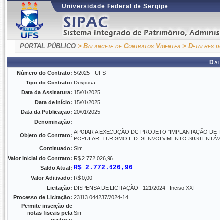
Universidade Federal de Sergipe
PORTAL PÚBLICO
> Balancete de Contratos Vigentes
> Detalhes d
Da
Número do Contrato:
5/2025 - UFS
Tipo do Contrato:
Despesa
Data da Assinatura:
15/01/2025
Data de Início:
15/01/2025
Data da Publicação:
20/01/2025
Denominação:
APOIAR A EXECUÇÃO DO PROJETO "IMPLANTAÇÃO DE 
Objeto do Contrato:
POPULAR: TURISMO E DESENVOLVIMENTO SUSTENTÁV
Continuado:
Sim
Valor Inicial do Contrato:
R$ 2.772.026,96
R$ 2.772.026,96
Saldo Atual:
Valor Aditivado:
R$ 0,00
Licitação:
DISPENSA DE LICITAÇÃO - 121/2024 - Inciso XXI
Processo de Licitação:
23113.044237/2024-14
Permite inserção de
notas fiscais pela
Sim
gestora: