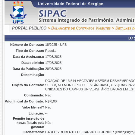
Universidade Federal de Sergipe
PORTAL PÚBLICO
> Balancete de Contratos Vigentes
> Detalhes d
Da
Número do Contrato:
18/2025 - UFS
Tipo do Contrato:
Receita
Data da Assinatura:
17/03/2025
Data de Início:
17/03/2025
Data da Publicação:
20/03/2025
Denominação:
DOAÇÃO DE 13,544 HECTARES A SEREM DESMEMBRADO
Objeto do Contrato:
SE-368, NO MUNICÍPIO DE ESTÂNCIA/SE, OS QUAIS P
UNIDADES DO CAMPUS UNIVERSITÁRIO DA UFS EM ES
Continuado:
Não
Valor Inicial do Contrato:
R$ 0,00
Valor Mensal?
Não
Licitação:
--
Permite inserção de
notas fiscais pela
Não
gestora:
Cadastrador:
CARLOS ROBERTO DE CARVALHO JUNIOR (crdecjrsigrh)