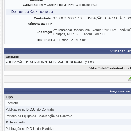
Cadastrador:
EDJANE LIMA RIBEIRO (edjane.lima)
Dados do Contratado
Contratado:
97.500.037/0001-10 - FUNDAÇÃO DE APOIO À PES
Número do CEI:
-
Av. Marechal Rondon, s/n, Cidade Univ. Prof. José Aloí
Endereço:
Campos, NUPEG, 1º andar, Bloco H
Telefones:
3194-7555 - 3194-7464
Unidades Be
Unidade
FUNDAÇÃO UNIVERSIDADE FEDERAL DE SERGIPE (11.00)
Valor Total Contratual das
Arquivos de
Tipo
Contrato
Publicação no D.O.U. do Contrato
Portaria de Equipe de Fiscalização do Contrato
1º Termo Aditivo
Publicação no D.O.U. do 1º Aditivo