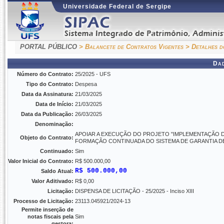
Universidade Federal de Sergipe
PORTAL PÚBLICO
> Balancete de Contratos Vigentes
> Detalhes d
Da
Número do Contrato:
25/2025 - UFS
Tipo do Contrato:
Despesa
Data da Assinatura:
21/03/2025
Data de Início:
21/03/2025
Data da Publicação:
26/03/2025
Denominação:
APOIAR A EXECUÇÃO DO PROJETO "IMPLEMENTAÇÃO D
Objeto do Contrato:
FORMAÇÃO CONTINUADA DO SISTEMA DE GARANTIA DE
Continuado:
Sim
Valor Inicial do Contrato:
R$ 500.000,00
R$ 500.000,00
Saldo Atual:
Valor Aditivado:
R$ 0,00
Licitação:
DISPENSA DE LICITAÇÃO - 25/2025 - Inciso XIII
Processo de Licitação:
23113.045921/2024-13
Permite inserção de
notas fiscais pela
Sim
gestora: