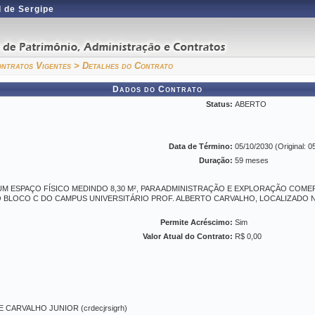
 de Sergipe
ntratos Vigentes
> Detalhes do Contrato
Dados do Contrato
Status:
ABERTO
Data de Término:
05/10/2030 (Original: 0
Duração:
59 meses
UM ESPAÇO FÍSICO MEDINDO 8,30 M², PARA ADMINISTRAÇÃO E EXPLORAÇÃO COME
 BLOCO C DO CAMPUS UNIVERSITÁRIO PROF. ALBERTO CARVALHO, LOCALIZADO NO
Permite Acréscimo:
Sim
Valor Atual do Contrato:
R$ 0,00
CARVALHO JUNIOR (crdecjrsigrh)