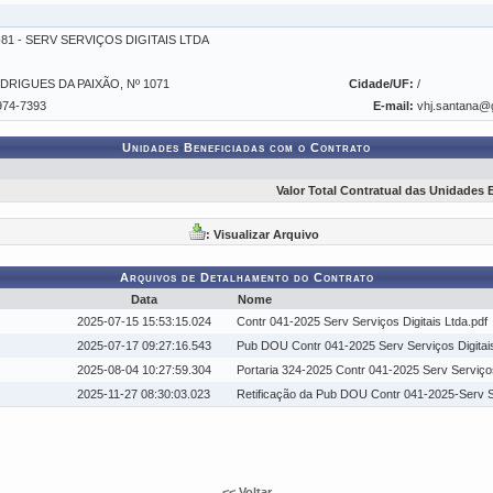
1-81 - SERV SERVIÇOS DIGITAIS LTDA
DRIGUES DA PAIXÃO, Nº 1071
Cidade/UF:
/
974-7393
E-mail:
vhj.santana
Unidades Beneficiadas com o Contrato
Valor Total Contratual das Unidades 
: Visualizar Arquivo
Arquivos de Detalhamento do Contrato
Data
Nome
2025-07-15 15:53:15.024
Contr 041-2025 Serv Serviços Digitais Ltda.pdf
2025-07-17 09:27:16.543
Pub DOU Contr 041-2025 Serv Serviços Digitais
2025-08-04 10:27:59.304
Portaria 324-2025 Contr 041-2025 Serv Serviços
2025-11-27 08:30:03.023
Retificação da Pub DOU Contr 041-2025-Serv Se
<< Voltar