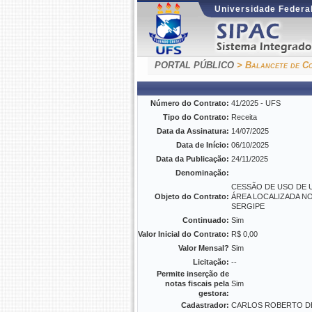
Universidade Federal
PORTAL PÚBLICO
> Balancete de Co
Número do Contrato:
41/2025 - UFS
Tipo do Contrato:
Receita
Data da Assinatura:
14/07/2025
Data de Início:
06/10/2025
Data da Publicação:
24/11/2025
Denominação:
CESSÃO DE USO DE 
Objeto do Contrato:
ÁREA LOCALIZADA NO
SERGIPE
Continuado:
Sim
Valor Inicial do Contrato:
R$ 0,00
Valor Mensal?
Sim
Licitação:
--
Permite inserção de
notas fiscais pela
Sim
gestora:
Cadastrador:
CARLOS ROBERTO DE 