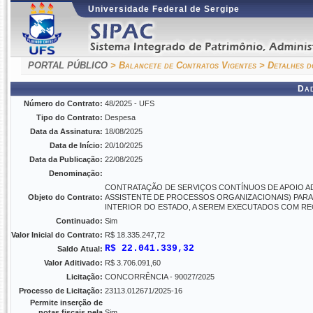
Universidade Federal de Sergipe
PORTAL PÚBLICO
> Balancete de Contratos Vigentes
> Detalhes d
Da
Número do Contrato:
48/2025 - UFS
Tipo do Contrato:
Despesa
Data da Assinatura:
18/08/2025
Data de Início:
20/10/2025
Data da Publicação:
22/08/2025
Denominação:
CONTRATAÇÃO DE SERVIÇOS CONTÍNUOS DE APOIO ADMI
Objeto do Contrato:
ASSISTENTE DE PROCESSOS ORGANIZACIONAIS) PARA 
INTERIOR DO ESTADO, A SEREM EXECUTADOS COM RE
Continuado:
Sim
Valor Inicial do Contrato:
R$ 18.335.247,72
R$ 22.041.339,32
Saldo Atual:
Valor Aditivado:
R$ 3.706.091,60
Licitação:
CONCORRÊNCIA - 90027/2025
Processo de Licitação:
23113.012671/2025-16
Permite inserção de
notas fiscais pela
Sim