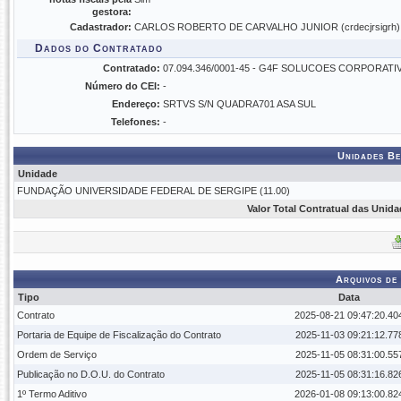
gestora:
Cadastrador:
CARLOS ROBERTO DE CARVALHO JUNIOR (crdecjrsigrh)
Dados do Contratado
Contratado:
07.094.346/0001-45 - G4F SOLUCOES CORPORATI
Número do CEI:
-
Endereço:
SRTVS S/N QUADRA701 ASA SUL
Telefones:
-
Unidades Be
Unidade
FUNDAÇÃO UNIVERSIDADE FEDERAL DE SERGIPE (11.00)
Valor Total Contratual das Unid
Arquivos de
Tipo
Data
Contrato
2025-08-21 09:47:20.40
Portaria de Equipe de Fiscalização do Contrato
2025-11-03 09:21:12.77
Ordem de Serviço
2025-11-05 08:31:00.55
Publicação no D.O.U. do Contrato
2025-11-05 08:31:16.82
1º Termo Aditivo
2026-01-08 09:13:00.82