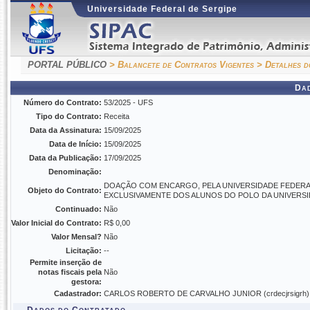
Universidade Federal de Sergipe
PORTAL PÚBLICO
> Balancete de Contratos Vigentes
> Detalhes d
Da
Número do Contrato:
53/2025 - UFS
Tipo do Contrato:
Receita
Data da Assinatura:
15/09/2025
Data de Início:
15/09/2025
Data da Publicação:
17/09/2025
Denominação:
DOAÇÃO COM ENCARGO, PELA UNIVERSIDADE FEDERAL
Objeto do Contrato:
EXCLUSIVAMENTE DOS ALUNOS DO POLO DA UNIVERSID
Continuado:
Não
Valor Inicial do Contrato:
R$ 0,00
Valor Mensal?
Não
Licitação:
--
Permite inserção de
notas fiscais pela
Não
gestora:
Cadastrador:
CARLOS ROBERTO DE CARVALHO JUNIOR (crdecjrsigrh)