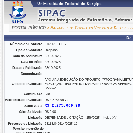
Universidade Federal de Sergipe
PORTAL PÚBLICO
> Balancete de Contratos Vigentes
> Detalhes d
Da
Número do Contrato:
67/2025 - UFS
Tipo do Contrato:
Despesa
Data da Assinatura:
22/10/2025
Data de Início:
22/10/2025
Data da Publicação:
23/10/2025
Denominação:
APOIAR A EXECUÇÃO DO PROJETO "PROGRAMA LEITURA
Objeto do Contrato:
EXECUÇÃO DESCENTRALIZADA Nº 15705/2025-SEB/ME
BÁSICA.
Continuado:
Sim
Valor Inicial do Contrato:
R$ 2.275.009,79
R$ 2.275.009,79
Saldo Atual:
Valor Aditivado:
R$ 0,00
Licitação:
DISPENSA DE LICITAÇÃO - 159/2025 - Inciso XV
Processo de Licitação:
23113.040614/2025-19
Permite inserção de
notas fiscais pela
Sim