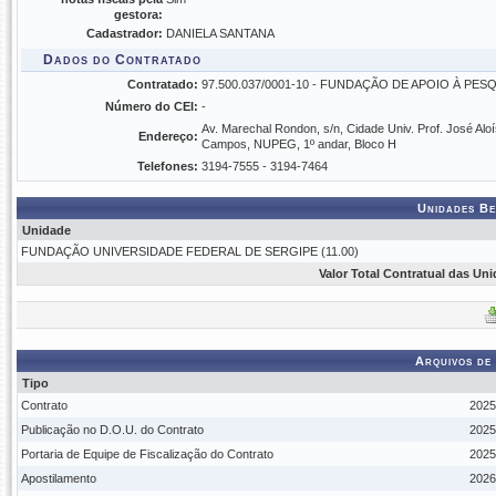
gestora:
Cadastrador:
DANIELA SANTANA
Dados do Contratado
Contratado:
97.500.037/0001-10 - FUNDAÇÃO DE APOIO À PES
Número do CEI:
-
Av. Marechal Rondon, s/n, Cidade Univ. Prof. José Aloí
Endereço:
Campos, NUPEG, 1º andar, Bloco H
Telefones:
3194-7555 - 3194-7464
Unidades Be
Unidade
FUNDAÇÃO UNIVERSIDADE FEDERAL DE SERGIPE (11.00)
Valor Total Contratual das Un
Arquivos de
Tipo
Contrato
2025
Publicação no D.O.U. do Contrato
2025
Portaria de Equipe de Fiscalização do Contrato
2025
Apostilamento
2026