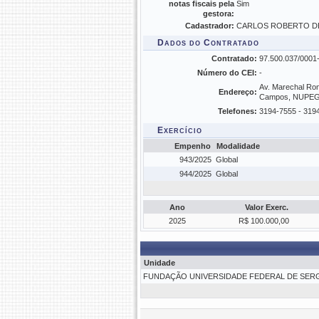
notas fiscais pela
Sim
gestora:
Cadastrador:
CARLOS ROBERTO DE 
Dados do Contratado
Contratado:
97.500.037/00
Número do CEI:
-
Av. Marechal Rond
Endereço:
Campos, NUPEG, 
Telefones:
3194-7555 - 319
Exercício
Empenho
Modalidade
943/2025
Global
944/2025
Global
Ano
Valor Exerc.
2025
R$ 100.000,00
Unidade
FUNDAÇÃO UNIVERSIDADE FEDERAL DE SERGI