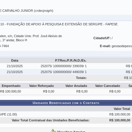
CARVALHO JUNIOR (crdecjrsigrh)
01-10 - FUNDAÇÃO DE APOIO À PESQUISA E EXTENSÃO DE SERGIPE - FAPESE
on, s/n, Cidade Univ. Prof. José Aloísio de
Cidade/UF:
/
1º andar, Bloco H
4-7464
E-mail:
gestaodepes
Data
P.TRes./F.R./N.D./Es.
21/10/2025
252075/ 1000000000/ 339039/ 1
R$ 
21/10/2025
252075/ 1000000000/ 449039/ 1
R$ 
Totais:
R$ 1
Empenhado
Valor Reforçado
Valor Anulado
Valor Cancelado
S
R$ 100.000,00
R$ 0,00
R$ 0,00
R$ 0,00
Unidades Beneficiadas com o Contrato
Valor Total
PE (11.00)
R$ 100.000,00
Valor Total Contratual das Unidades Beneficiadas:
R$ 100.000,00