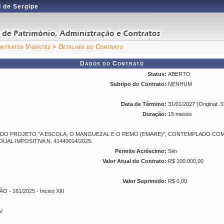
 de Sergipe
ntratos Vigentes
> Detalhes do Contrato
Dados do Contrato
Status:
ABERTO
Subtipo do Contrato:
NENHUM
Data de Término:
31/01/2027 (Original: 
Duração:
15 meses
 DO PROJETO "A ESCOLA, O MANGUEZAL E O REMO (EMARE)", CONTEMPLADO C
UAL IMPOSITIVA N. 41440014/2025.
Permite Acréscimo:
Sim
Valor Atual do Contrato:
R$ 100.000,00
Valor Suprimido:
R$ 0,00
 - 161/2025 - Inciso XIII
XV