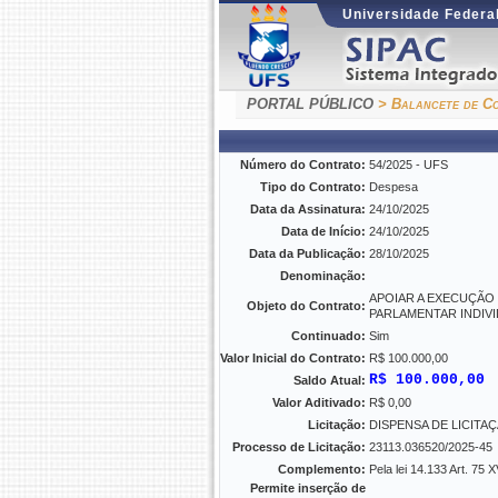
Universidade Federal
PORTAL PÚBLICO
> Balancete de Co
Número do Contrato:
54/2025 - UFS
Tipo do Contrato:
Despesa
Data da Assinatura:
24/10/2025
Data de Início:
24/10/2025
Data da Publicação:
28/10/2025
Denominação:
APOIAR A EXECUÇÃO
Objeto do Contrato:
PARLAMENTAR INDIVID
Continuado:
Sim
Valor Inicial do Contrato:
R$ 100.000,00
R$ 100.000,00
Saldo Atual:
Valor Aditivado:
R$ 0,00
Licitação:
DISPENSA DE LICITAÇÃO
Processo de Licitação:
23113.036520/2025-45
Complemento:
Pela lei 14.133 Art. 75 
Permite inserção de