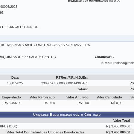
Reajuste por Aniversário:
R$ 0,00
90005/2025
-93
 DE CARVALHO JUNIOR
01-18 - RESINSA BRASIL CONSTRUCOES ESPORTIVAS LTDA
AQUIM BARRE 37 SALA 05 CENTRO
Cidade/UF:
/
E-mail:
resinsa@resi
Data
P.TRes./F.R./N.D./Es.
10/11/2025
230985/ 1000000000/ 449051/ 1
R$
Totais:
R$
Empenhado
Valor Reforçado
Valor Anulado
Valor Cancelado
S
R$ 3.456,00
R$ 0,00
R$ 0,00
R$ 0,00
Unidades Beneficiadas com o Contrato
Valor Total
PE (11.00)
R$ 3.456.000,00
Valor Total Contratual das Unidades Beneficiadas:
R$ 3.456.000,00