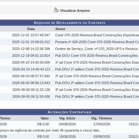
: Visualizar Arquivo
Arquivos de Detalhamento do Contrato
Data
Nome
2025-12-01 10:57:49.047
Contr 070-2025-Resinsa Brasil Construções Esportivas
2025-12-01 10:58:03.312
Portaria nº 428-2025-Contr 070-2025-Resinsa Brasil Co
2025-12-08 14:22:36.296
Ordem de Serviço_Contr. nº 070_2025-UFS e Resinsa B
2025-12-19 09:01:10.814
Pub DOU Contr 070-2025-Resinsa Brasil Construções E
2026-04-24 14:40:30.609
1º ad Contr 070-2025-Resinsa Brasil Construções Espor
2026-04-24 14:40:43.113
Pub DOU 1º aditivo Contr 070-2025-Resinsa Brasil Con
2026-06-03 08:57:57.692
2º ad Contr 070-2025-Resinsa Brasil Construções Espor
2026-06-03 08:58:13.843
Pub DOU 2º aditivo Contr 070-2025-Resinsa Brasil Con
2026-08-05 09:11:33.138
3º ad Contr 070-2025-Resinsa Brasil Construções Espor
2026-08-05 09:11:50.436
Pub DOU 3º aditivo Contr 070-2025-Resinsa Brasil Con
Alterações Contratuais
 Termo
Valor
Vig. Início
Vig. Término
2026
R$ 0,00
04/08/2026
17/09/2026
23113
 prazo da vigência do contrato por mais 45 (quarenta e cinco) dias.
2026
R$ 0,00
19/06/2026
03/08/2026
23113