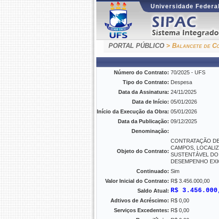
Universidade Federal
PORTAL PÚBLICO
> Balancete de Co
Número do Contrato:
70/2025 - UFS
Tipo do Contrato:
Despesa
Data da Assinatura:
24/11/2025
Data de Início:
05/01/2026
Início da Execução da Obra:
05/01/2026
Data da Publicação:
09/12/2025
Denominação:
CONTRATAÇÃO DE 
CAMPOS, LOCALIZ
Objeto do Contrato:
SUSTENTÁVEL DO 
DESEMPENHO EX
Continuado:
Sim
Valor Inicial do Contrato:
R$ 3.456.000,00
R$ 3.456.000
Saldo Atual:
Adtivos de Acréscimo:
R$ 0,00
Serviços Excedentes:
R$ 0,00