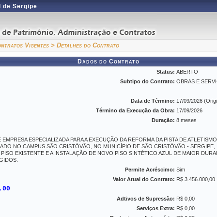
 de Sergipe
ntratos Vigentes
> Detalhes do Contrato
Dados do Contrato
Status:
ABERTO
Subtipo do Contrato:
OBRAS E SERV
Data de Término:
17/09/2026 (Origi
Término da Execução da Obra:
17/09/2026
Duração:
8 meses
EMPRESA ESPECIALIZADA PARA A EXECUÇÃO DA REFORMA DA PISTA DE ATLETISM
ADO NO CAMPUS SÃO CRISTÓVÃO, NO MUNICÍPIO DE SÃO CRISTÓVÃO - SERGIPE,
PISO EXISTENTE E A INSTALAÇÃO DE NOVO PISO SINTÉTICO AZUL DE MAIOR DUR
IGIDOS.
Permite Acréscimo:
Sim
Valor Atual do Contrato:
R$ 3.456.000,00
,00
Adtivos de Supressão:
R$ 0,00
Serviços Extra:
R$ 0,00