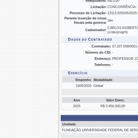
Reequilíbrio:
R$ 0,00
Licitação:
CONCORRÊNCIA - 
Processo de Licitação:
23113.025935/2025
Permite inserção de notas
Sim
fiscais pela gestora:
CARLOS ROBERTO
Cadastrador:
(crdecjrsigrh)
Dados do Contratado
Contratado:
07.207.658/00
Número do CEI:
-
Endereço:
PROFESSOR JO
Telefones:
-
Exercício
Empenho
Modalidade
1005/2025
Global
Ano
Valor Exerc.
2025
R$ 3.456.000,00
Unidade
FUNDAÇÃO UNIVERSIDADE FEDERAL DE SERGI