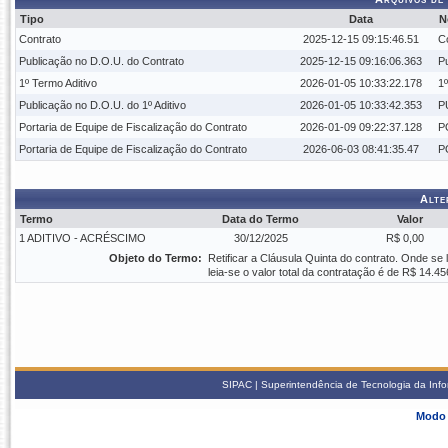
Tipo
Data
N
Contrato
2025-12-15 09:15:46.51
C
Publicação no D.O.U. do Contrato
2025-12-15 09:16:06.363
P
1º Termo Aditivo
2026-01-05 10:33:22.178
1
Publicação no D.O.U. do 1º Aditivo
2026-01-05 10:33:42.353
P
Portaria de Equipe de Fiscalização do Contrato
2026-01-09 09:22:37.128
P
Portaria de Equipe de Fiscalização do Contrato
2026-06-03 08:41:35.47
P
Alte
Termo
Data do Termo
Valor
1 ADITIVO - ACRÉSCIMO
30/12/2025
R$ 0,00
Objeto do Termo:
Retificar a Cláusula Quinta do contrato. Onde se 
leia-se o valor total da contratação é de R$ 14.45
SIPAC | Superintendência de Tecnologia da Info
Modo 