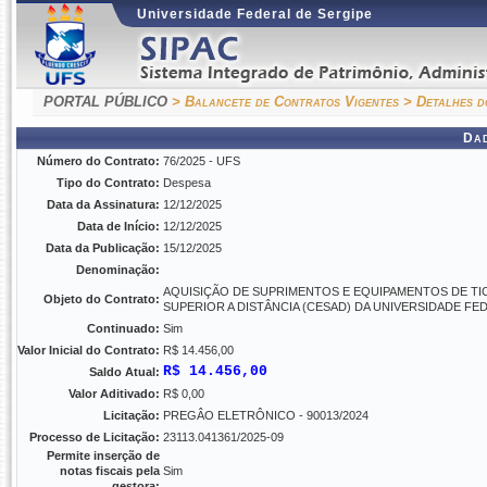
Universidade Federal de Sergipe
PORTAL PÚBLICO
> Balancete de Contratos Vigentes
> Detalhes d
Da
Número do Contrato:
76/2025 - UFS
Tipo do Contrato:
Despesa
Data da Assinatura:
12/12/2025
Data de Início:
12/12/2025
Data da Publicação:
15/12/2025
Denominação:
AQUISIÇÃO DE SUPRIMENTOS E EQUIPAMENTOS DE TI
Objeto do Contrato:
SUPERIOR A DISTÂNCIA (CESAD) DA UNIVERSIDADE FE
Continuado:
Sim
Valor Inicial do Contrato:
R$ 14.456,00
R$ 14.456,00
Saldo Atual:
Valor Aditivado:
R$ 0,00
Licitação:
PREGÂO ELETRÔNICO - 90013/2024
Processo de Licitação:
23113.041361/2025-09
Permite inserção de
notas fiscais pela
Sim
gestora: