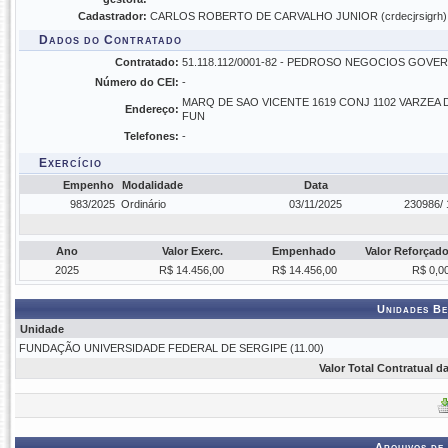
Cadastrador:
CARLOS ROBERTO DE CARVALHO JUNIOR (crdecjrsigrh)
Dados do Contratado
Contratado:
51.118.112/0001-82 - PEDROSO NEGOCIOS GOV
Número do CEI:
-
MARQ DE SAO VICENTE 1619 CONJ 1102 VARZEA 
Endereço:
FUN
Telefones:
-
Exercício
Empenho
Modalidade
Data
983/2025
Ordinário
03/11/2025
230986/ 
Ano
Valor Exerc.
Empenhado
Valor Reforçad
2025
R$ 14.456,00
R$ 14.456,00
R$ 0,0
Unidades Be
Unidade
FUNDAÇÃO UNIVERSIDADE FEDERAL DE SERGIPE (11.00)
Valor Total Contratual 
Arquivos de