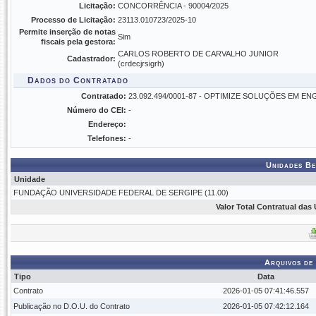
Licitação:
CONCORRÊNCIA - 90004/2025
Processo de Licitação:
23113.010723/2025-10
Permite inserção de notas
Sim
fiscais pela gestora:
CARLOS ROBERTO DE CARVALHO JUNIOR
Cadastrador:
(crdecjrsigrh)
Dados do Contratado
Contratado:
23.092.494/0001-87 - OPTIMIZE SOLUÇÕES EM E
Número do CEI:
-
Endereço:
Telefones:
-
Unidades Be
Unidade
FUNDAÇÃO UNIVERSIDADE FEDERAL DE SERGIPE (11.00)
Valor Total Contratual das
Arquivos de
Tipo
Data
Contrato
2026-01-05 07:41:46.557
Publicação no D.O.U. do Contrato
2026-01-05 07:42:12.164