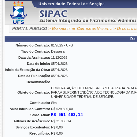
Universidade Federal de Sergipe
PORTAL PÚBLICO
> Balancete de Contratos Vigentes
> Detalhes d
Da
Número do Contrato:
81/2025 - UFS
Tipo do Contrato:
Despesa
Data da Assinatura:
11/12/2025
Data de Início:
05/01/2026
Início da Execução da Obra:
05/01/2026
Data da Publicação:
05/01/2026
Denominação:
CONTRATAÇÃO DE EMPRESA ESPECIALIZADA PARA 
Objeto do Contrato:
PARA A SUPERINTENDÊNCIA DE TECNOLOGIA DA IN
UNIVERSIDADE FEDERAL DE SERGIPE.
Continuado:
Sim
Valor Inicial do Contrato:
R$ 529.500,00
R$ 551.463,14
Saldo Atual:
Adtivos de Acréscimo:
R$ 21.963,14
Serviços Excedentes:
R$ 0,00
Reequilíbrio:
R$ 0,00