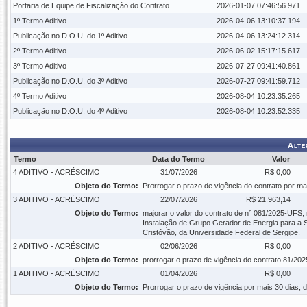
Portaria de Equipe de Fiscalização do Contrato
2026-01-07 07:46:56.971
1º Termo Aditivo
2026-04-06 13:10:37.194
Publicação no D.O.U. do 1º Aditivo
2026-04-06 13:24:12.314
2º Termo Aditivo
2026-06-02 15:17:15.617
3º Termo Aditivo
2026-07-27 09:41:40.861
Publicação no D.O.U. do 3º Aditivo
2026-07-27 09:41:59.712
4º Termo Aditivo
2026-08-04 10:23:35.265
Publicação no D.O.U. do 4º Aditivo
2026-08-04 10:23:52.335
Alte
Termo
Data do Termo
Valor
4 ADITIVO - ACRÉSCIMO
31/07/2026
R$ 0,00
Objeto do Termo:
Prorrogar o prazo de vigência do contrato por ma
3 ADITIVO - ACRÉSCIMO
22/07/2026
R$ 21.963,14
Objeto do Termo:
majorar o valor do contrato de n° 081/2025-UFS,
Instalação de Grupo Gerador de Energia para a 
Cristóvão, da Universidade Federal de Sergipe.
2 ADITIVO - ACRÉSCIMO
02/06/2026
R$ 0,00
Objeto do Termo:
prorrogar o prazo de vigência do contrato 81/20
1 ADITIVO - ACRÉSCIMO
01/04/2026
R$ 0,00
Objeto do Termo:
Prorrogar o prazo de vigência por mais 30 dias, 