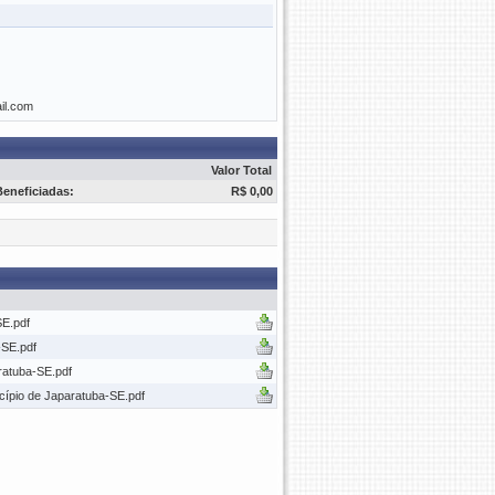
ail.com
Valor Total
Beneficiadas:
R$ 0,00
SE.pdf
-SE.pdf
ratuba-SE.pdf
cípio de Japaratuba-SE.pdf