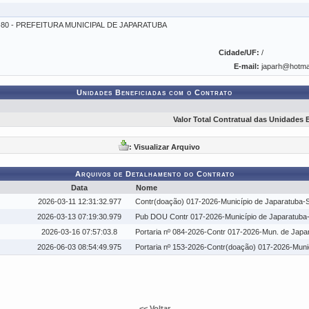
1-80 - PREFEITURA MUNICIPAL DE JAPARATUBA
Cidade/UF:
/
E-mail:
japarh@hotm
Unidades Beneficiadas com o Contrato
Valor Total Contratual das Unidades 
: Visualizar Arquivo
Arquivos de Detalhamento do Contrato
Data
Nome
2026-03-11 12:31:32.977
Contr(doação) 017-2026-Município de Japaratuba-
2026-03-13 07:19:30.979
Pub DOU Contr 017-2026-Município de Japaratuba
2026-03-16 07:57:03.8
Portaria nº 084-2026-Contr 017-2026-Mun. de Japa
2026-06-03 08:54:49.975
Portaria nº 153-2026-Contr(doação) 017-2026-Muni
<< Voltar