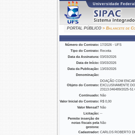
Universidade Federal
PORTAL PÚBLICO
> Balancete de Co
Número do Contrato:
17/2026 - UFS
Tipo do Contrato:
Receita
Data da Assinatura:
03/03/2026
Data de Início:
03/03/2026
Data da Publicação:
13/03/2026
Denominação:
DOAÇÃO COM ENCARG
Objeto do Contrato:
EXCLUSIVAMENTE DOS
23113.046489/2025-51 
Continuado:
Não
Valor Inicial do Contrato:
R$ 0,00
Valor Mensal?
Não
Licitação:
--
Permite inserção de
notas fiscais pela
Não
gestora:
Cadastrador:
CARLOS ROBERTO DE 