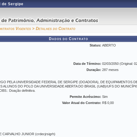
 de Sergipe
ntratos Vigentes
> Detalhes do Contrato
Dados do Contrato
Status:
ABERTO
Data de Término:
02/03/2050 (Original: 0
Duração:
287 meses
O PELA UNIVERSIDADE FEDERAL DE SERGIPE (DOADORA), DE EQUIPAMENTOS DE 
 ALUNOS DO POLO DA UNIVERSIDADE ABERTA DO BRASIL (UAB)/UFS DO MUNICÍPIO 
OBS.: Doação definitiva.
Permite Acréscimo:
Sim
Valor Atual do Contrato:
R$ 0,00
CARVALHO JUNIOR (crdecjrsigrh)