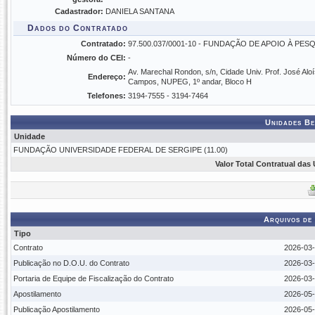
Cadastrador:
DANIELA SANTANA
Dados do Contratado
Contratado:
97.500.037/0001-10 - FUNDAÇÃO DE APOIO À PES
Número do CEI:
-
Av. Marechal Rondon, s/n, Cidade Univ. Prof. José Aloí
Endereço:
Campos, NUPEG, 1º andar, Bloco H
Telefones:
3194-7555 - 3194-7464
Unidades Be
Unidade
FUNDAÇÃO UNIVERSIDADE FEDERAL DE SERGIPE (11.00)
Valor Total Contratual das
Arquivos de
Tipo
Contrato
2026-03-
Publicação no D.O.U. do Contrato
2026-03-
Portaria de Equipe de Fiscalização do Contrato
2026-03-
Apostilamento
2026-05-
Publicação Apostilamento
2026-05-