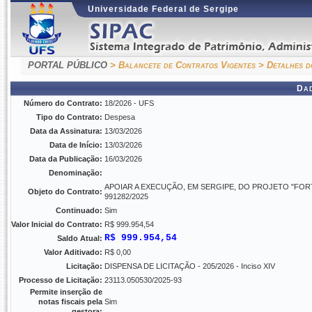
Universidade Federal de Sergipe
PORTAL PÚBLICO
> Balancete de Contratos Vigentes
> Detalhes d
Da
Número do Contrato:
18/2026 - UFS
Tipo do Contrato:
Despesa
Data da Assinatura:
13/03/2026
Data de Início:
13/03/2026
Data da Publicação:
16/03/2026
Denominação:
APOIAR A EXECUÇÃO, EM SERGIPE, DO PROJETO "FOR
Objeto do Contrato:
991282/2025
Continuado:
Sim
Valor Inicial do Contrato:
R$ 999.954,54
R$ 999.954,54
Saldo Atual:
Valor Aditivado:
R$ 0,00
Licitação:
DISPENSA DE LICITAÇÃO - 205/2026 - Inciso XIV
Processo de Licitação:
23113.050530/2025-93
Permite inserção de
notas fiscais pela
Sim
gestora: