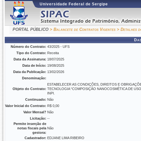
Universidade Federal de Sergipe
PORTAL PÚBLICO
> Balancete de Contratos Vigentes
> Detalhes d
Da
Número do Contrato:
43/2025 - UFS
Tipo do Contrato:
Receita
Data da Assinatura:
18/07/2025
Data de Início:
19/08/2025
Data da Publicação:
13/02/2026
Denominação:
ESTABELECER AS CONDIÇÕES, DIREITOS E OBRIGAÇÕES
Objeto do Contrato:
TECNOLOGIA “COMPOSIÇÃO NANOCOSMÉTICA DE USO T
INPI.
Continuado:
Não
Valor Inicial do Contrato:
R$ 0,00
Valor Mensal?
Não
Licitação:
--
Permite inserção de
notas fiscais pela
Não
gestora:
Cadastrador:
EDJANE LIMA RIBEIRO