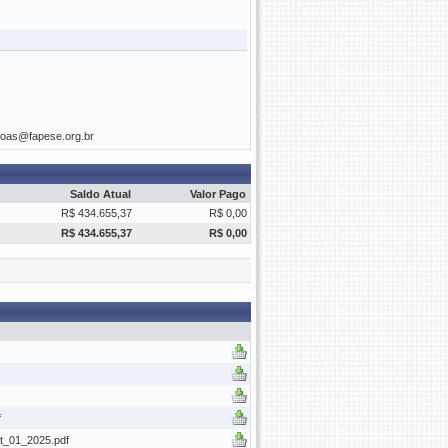
soas@fapese.org.br
Saldo Atual
Valor Pago
R$ 434.655,37
R$ 0,00
R$ 434.655,37
R$ 0,00
f
_01_2025.pdf