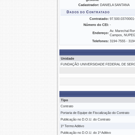
Cadastrador:
DANIELA SANTANA
Dados do Contratado
Contratado:
97.500.037/00
Número do CEI:
-
Av. Marechal Rond
Endereço:
Campos, NUPEG, 
Telefones:
3194-7555 - 319
Unidade
FUNDAÇÃO UNIVERSIDADE FEDERAL DE SERGI
Tipo
Contrato
Portaria de Equipe de Fiscalização do Contrato
Publicação no D.O.U. do Contrato
1º Termo Aditivo
Publicação no D.O.U. do 1º Aditivo