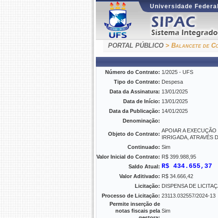
Universidade Federal
PORTAL PÚBLICO
> Balancete de Co
Número do Contrato:
1/2025 - UFS
Tipo do Contrato:
Despesa
Data da Assinatura:
13/01/2025
Data de Início:
13/01/2025
Data da Publicação:
14/01/2025
Denominação:
APOIAR A EXECUÇÃO
Objeto do Contrato:
IRRIGADA, ATRAVÉS
Continuado:
Sim
Valor Inicial do Contrato:
R$ 399.988,95
R$ 434.655,37
Saldo Atual:
Valor Aditivado:
R$ 34.666,42
Licitação:
DISPENSA DE LICITAÇÃO
Processo de Licitação:
23113.032557/2024-13
Permite inserção de
notas fiscais pela
Sim
gestora: