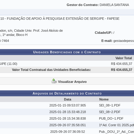
Gestor do Contrato:
DANIELA SANTANA
01-10 - FUNDAÇÃO DE APOIO À PESQUISA E EXTENSÃO DE SERGIPE - FAPESE
on, s/n, Cidade Univ. Prof. José Aloísio de
Cidade/UF:
/
1º andar, Bloco H
4-7464
E-mail:
gestaodepes
Unidades Beneficiadas com o Contrato
Valor Total
PE (11.00)
R$ 434.655,37
Valor Total Contratual das Unidades Beneficiadas:
R$ 434.655,37
: Visualizar Arquivo
Arquivos de Detalhamento do Contrato
Data
Nome
2025-01-15 09:53:07.905
SEI_08~1.PDF
2025-01-28 15:33:48.218
SEI_08~2.PDF
2025-01-28 15:34:38.838
PUB_DO~1.PDF
2025-09-26 07:35:58.051
1º Ad. Contr 01 2025.pd
2025-09-26 07:36:09.52
Pub._DOU_1º_Ad._Cont