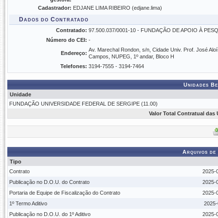
Cadastrador:
EDJANE LIMA RIBEIRO (edjane.lima)
Dados do Contratado
Contratado:
97.500.037/0001-10 - FUNDAÇÃO DE APOIO À PES
Número do CEI:
-
Av. Marechal Rondon, s/n, Cidade Univ. Prof. José Aloí
Endereço:
Campos, NUPEG, 1º andar, Bloco H
Telefones:
3194-7555 - 3194-7464
Unidades Be
Unidade
FUNDAÇÃO UNIVERSIDADE FEDERAL DE SERGIPE (11.00)
Valor Total Contratual das
Arquivos de
Tipo
Contrato
2025-0
Publicação no D.O.U. do Contrato
2025-0
Portaria de Equipe de Fiscalização do Contrato
2025-0
1º Termo Aditivo
2025-
Publicação no D.O.U. do 1º Aditivo
2025-0