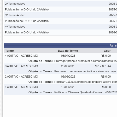
2º Termo Aditivo
2025-0
Publicação no D.O.U. do 2º Aditivo
2025-0
3º Termo Aditivo
2025-1
Publicação no D.O.U. do 3º Aditivo
2025-1
4º Termo Aditivo
2026-0
Publicação no D.O.U. do 4º Aditivo
2026-0
Alte
Termo
Data do Termo
Valor
4 ADITIVO - ACRÉSCIMO
08/04/2026
R$ 0,00
Objeto do Termo:
Prorrogar prazo e promover o remanejamento finan
3 ADITIVO - ACRÉSCIMO
29/09/2025
R$ 12.801,44
Objeto do Termo:
Promover o remanejamento financeiro com majora
2 ADITIVO - ACRÉSCIMO
08/08/2025
R$ 0,00
Objeto do Termo:
Retificar Cláusula primeira do primeiro aditivo e
1 ADITIVO - ACRÉSCIMO
19/05/2025
R$ 0,00
Objeto do Termo:
Retificar a Cláusula Quarta do Contrato nº 07/20