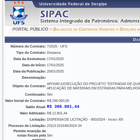
Universidade Federal de Sergipe
PORTAL PÚBLICO
> Balancete de Contratos Vigentes
> Detalhes d
Da
Número do Contrato:
7/2025 - UFS
Tipo do Contrato:
Despesa
Data da Assinatura:
17/01/2025
Data de Início:
17/01/2025
Data da Publicação:
20/01/2025
Denominação:
APOIAR A EXECUÇÃO DO PROJETO "ESTRADAS DE QU
Objeto do Contrato:
APLICAÇÃO DE MATERIAIS EM ESTRADAS PARA MELHO
Continuado:
Sim
Valor Inicial do Contrato:
R$ 296.000,00
R$ 308.801,44
Saldo Atual:
Valor Aditivado:
R$ 12.801,44
Licitação:
DISPENSA DE LICITAÇÃO - 850/2024 - Inciso XIII
Processo de Licitação:
23113.021646/2024-34
Permite inserção de
notas fiscais pela
Sim
gestora: