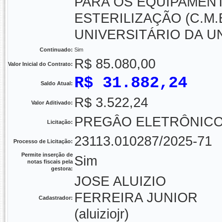
PARA OS EQUIPAMENT
ESTERILIZAÇÃO (C.M.
UNIVERSITÁRIO DA 
Continuado:
Sim
R$ 85.080,00
Valor Inicial do Contrato:
R$ 31.882,24
Saldo Atual:
R$ 3.522,24
Valor Aditivado:
PREGÂO ELETRÔNICO -
Licitação:
23113.010287/2025-71
Processo de Licitação:
Permite inserção de
Sim
notas fiscais pela
gestora:
JOSE ALUIZIO
FERREIRA JUNIOR
Cadastrador:
(aluiziojr)