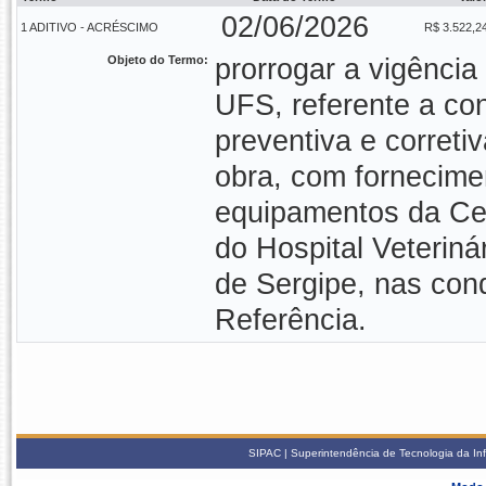
02/06/2026
1 ADITIVO - ACRÉSCIMO
R$ 3.522,2
Objeto do Termo:
prorrogar a vigência
UFS, referente a co
preventiva e corret
obra, com fornecime
equipamentos da Cent
do Hospital Veteriná
de Sergipe, nas con
Referência.
SIPAC | Superintendência de Tecnologia da In