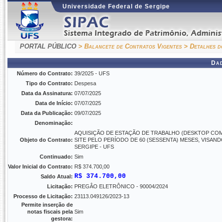
Universidade Federal de Sergipe
PORTAL PÚBLICO
> Balancete de Contratos Vigentes
> Detalhes d
Da
Número do Contrato:
39/2025 - UFS
Tipo do Contrato:
Despesa
Data da Assinatura:
07/07/2025
Data de Início:
07/07/2025
Data da Publicação:
09/07/2025
Denominação:
AQUISIÇÃO DE ESTAÇÃO DE TRABALHO (DESKTOP CO
Objeto do Contrato:
SITE PELO PERÍODO DE 60 (SESSENTA) MESES, VISA
SERGIPE - UFS
Continuado:
Sim
Valor Inicial do Contrato:
R$ 374.700,00
R$ 374.700,00
Saldo Atual:
Licitação:
PREGÂO ELETRÔNICO - 90004/2024
Processo de Licitação:
23113.049126/2023-13
Permite inserção de
notas fiscais pela
Sim
gestora: