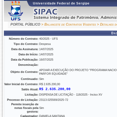
Universidade Federal de Sergipe
PORTAL PÚBLICO
> Balancete de Contratos Vigentes
> Detalhes d
Da
Número do Contrato:
40/2025 - UFS
Tipo do Contrato:
Despesa
Data da Assinatura:
14/07/2025
Data de Início:
14/07/2025
Data da Publicação:
16/07/2025
Denominação:
APOIAR A EXECUÇÃO DO PROJETO "PROGRAMA NACIO
Objeto do Contrato:
PARFOR EQUIDADE”
Continuado:
Sim
Valor Inicial do Contrato:
R$ 2.635.200,00
R$ 2.635.200,00
Saldo Atual:
Licitação:
DISPENSA DE LICITAÇÃO - 118/2025 - Inciso XV
Processo de Licitação:
23113.025569/2025-72
Permite inserção de
notas fiscais pela
Sim
gestora:
Cadastrador:
DANIELA SANTANA