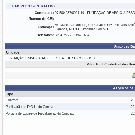
Dados do Contratado
Contratado:
97.500.037/0001-10 - FUNDAÇÃO DE APOIO À PES
Número do CEI:
-
Av. Marechal Rondon, s/n, Cidade Univ. Prof. José Aloí
Endereço:
Campos, NUPEG, 1º andar, Bloco H
Telefones:
3194-7555 - 3194-7464
Unidades Be
Unidade
FUNDAÇÃO UNIVERSIDADE FEDERAL DE SERGIPE (11.00)
Valor Total Contratual das Un
Arquivos de
Tipo
Contrato
20
Publicação no D.O.U. do Contrato
20
Portaria de Equipe de Fiscalização do Contrato
20