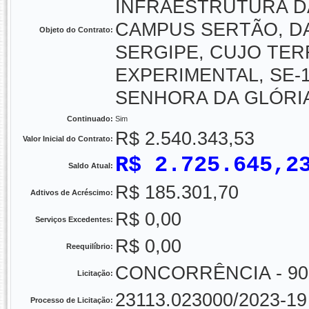
INFRAESTRUTURA D
CAMPUS SERTÃO, D
Objeto do Contrato:
SERGIPE, CUJO TER
EXPERIMENTAL, SE-1
SENHORA DA GLÓRI
Continuado:
Sim
R$ 2.540.343,53
Valor Inicial do Contrato:
R$ 2.725.645,2
Saldo Atual:
R$ 185.301,70
Adtivos de Acréscimo:
R$ 0,00
Serviços Excedentes:
R$ 0,00
Reequilíbrio:
CONCORRÊNCIA - 90
Licitação:
23113.023000/2023-19
Processo de Licitação: