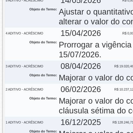
14/05/2026
5 ADITIVO - ACRÉSCIMO
R$ 0,0
Objeto do Termo:
Ajustar o quantitati
alterar o valor do co
15/04/2026
4 ADITIVO - ACRÉSCIMO
R$ 0,0
Objeto do Termo:
Prorrogar a vigência
15/07/2026.
08/04/2026
3 ADITIVO - ACRÉSCIMO
R$ 19.020,4
Objeto do Termo:
Majorar o valor do c
06/02/2026
2 ADITIVO - ACRÉSCIMO
R$ 10.237,1
Objeto do Termo:
Majorar o valor do co
cláusula sétima do 
16/12/2025
1 ADITIVO - ACRÉSCIMO
R$ 128.246,7
Objeto do Termo: