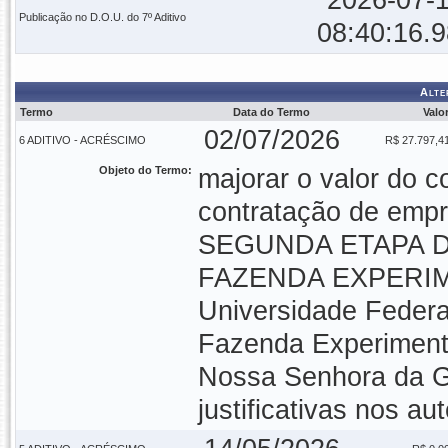
2026-07-
Publicação no D.O.U. do 7º Aditivo
08:40:16.
Alte
Termo
Data do Termo
Valo
02/07/2026
6 ADITIVO - ACRÉSCIMO
R$ 27.797,4
Objeto do Termo:
majorar o valor do c
contratação de empr
SEGUNDA ETAPA 
FAZENDA EXPERIM
Universidade Federal
Fazenda Experiment
Nossa Senhora da Gl
justificativas nos a