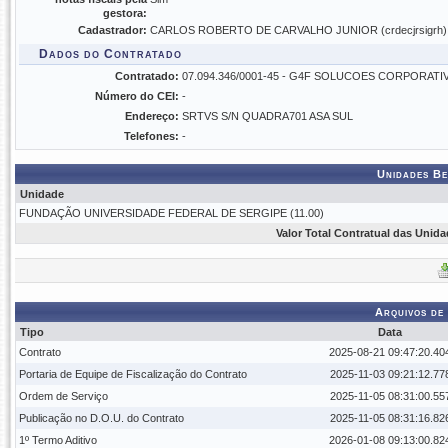
gestora:
Cadastrador:
CARLOS ROBERTO DE CARVALHO JUNIOR (crdecjrsigrh)
Dados do Contratado
Contratado:
07.094.346/0001-45 - G4F SOLUCOES CORPORATI
Número do CEI:
-
Endereço:
SRTVS S/N QUADRA701 ASA SUL
Telefones:
-
Unidades Be
Unidade
FUNDAÇÃO UNIVERSIDADE FEDERAL DE SERGIPE (11.00)
Valor Total Contratual das Unid
Arquivos de
Tipo
Data
Contrato
2025-08-21 09:47:20.40
Portaria de Equipe de Fiscalização do Contrato
2025-11-03 09:21:12.77
Ordem de Serviço
2025-11-05 08:31:00.55
Publicação no D.O.U. do Contrato
2025-11-05 08:31:16.82
1º Termo Aditivo
2026-01-08 09:13:00.82