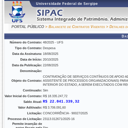
Universidade Federal de Sergipe
PORTAL PÚBLICO
> Balancete de Contratos Vigentes
> Detalhes d
Da
Número do Contrato:
48/2025 - UFS
Tipo do Contrato:
Despesa
Data da Assinatura:
18/08/2025
Data de Início:
20/10/2025
Data da Publicação:
22/08/2025
Denominação:
CONTRATAÇÃO DE SERVIÇOS CONTÍNUOS DE APOIO ADMI
Objeto do Contrato:
ASSISTENTE DE PROCESSOS ORGANIZACIONAIS) PARA 
INTERIOR DO ESTADO, A SEREM EXECUTADOS COM RE
Continuado:
Sim
Valor Inicial do Contrato:
R$ 18.335.247,72
R$ 22.041.339,32
Saldo Atual:
Valor Aditivado:
R$ 3.706.091,60
Licitação:
CONCORRÊNCIA - 90027/2025
Processo de Licitação:
23113.012671/2025-16
Permite inserção de
notas fiscais pela
Sim