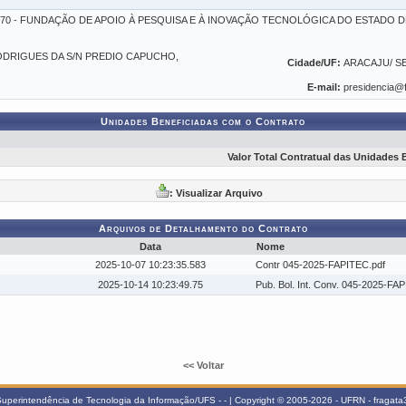
01-70 - FUNDAÇÃO DE APOIO À PESQUISA E À INOVAÇÃO TECNOLÓGICA DO ESTADO D
ODRIGUES DA S/N PREDIO CAPUCHO,
Cidade/UF:
ARACAJU/ S
E-mail:
presidencia@f
Unidades Beneficiadas com o Contrato
Valor Total Contratual das Unidades 
: Visualizar Arquivo
Arquivos de Detalhamento do Contrato
Data
Nome
2025-10-07 10:23:35.583
Contr 045-2025-FAPITEC.pdf
2025-10-14 10:23:49.75
Pub. Bol. Int. Conv. 045-2025-FA
<< Voltar
uperintendência de Tecnologia da Informação/UFS - - | Copyright © 2005-2026 - UFRN - fragata