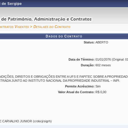
 de Sergipe
ntratos Vigentes
> Detalhes do Contrato
Dados do Contrato
Status:
ABERTO
Data de Término:
01/01/2076 (Original: 0
Duração:
602 meses
DIÇÕES, DIREITOS E OBRIGAÇÕES ENTRE A UFS E FAPITEC SOBRE A PROPRIEDAD
GISTRADA JUNTO AO INSTITUTO NACIONAL DA PROPRIEDADE INDUSTRIAL – INPI.
Permite Acréscimo:
Sim
Valor Atual do Contrato:
R$ 0,00
CARVALHO JUNIOR (crdecjrsigrh)