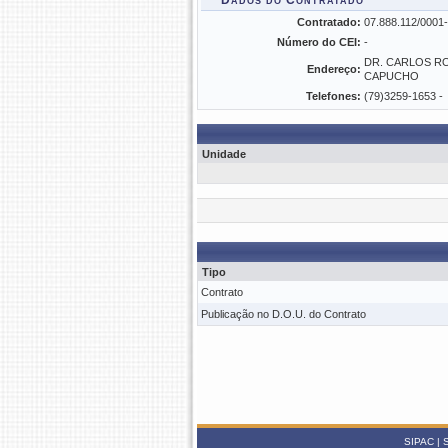
Dados do Contratado
Contratado:
07.888.112/00
Número do CEI:
-
DR. CARLOS R
Endereço:
CAPUCHO
Telefones:
(79)3259-1653 -
Unidade
Tipo
Contrato
Publicação no D.O.U. do Contrato
SIPAC | S