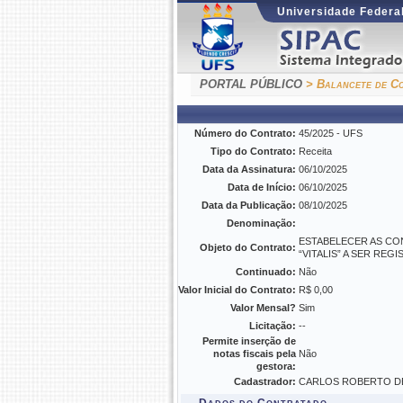
Universidade Federal
PORTAL PÚBLICO
> Balancete de Co
Número do Contrato:
45/2025 - UFS
Tipo do Contrato:
Receita
Data da Assinatura:
06/10/2025
Data de Início:
06/10/2025
Data da Publicação:
08/10/2025
Denominação:
ESTABELECER AS CON
Objeto do Contrato:
“VITALIS” A SER RE
Continuado:
Não
Valor Inicial do Contrato:
R$ 0,00
Valor Mensal?
Sim
Licitação:
--
Permite inserção de
notas fiscais pela
Não
gestora:
Cadastrador:
CARLOS ROBERTO DE 