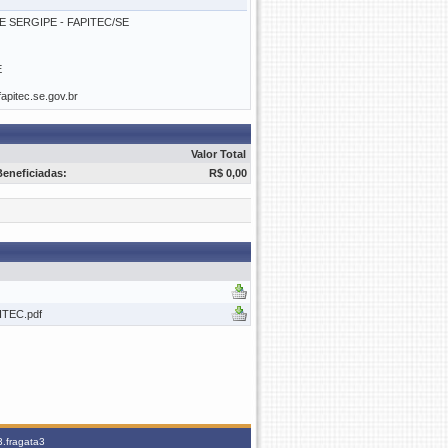
E SERGIPE - FAPITEC/SE
E
apitec.se.gov.br
Valor Total
Beneficiadas:
R$ 0,00
PITEC.pdf
3.fragata3