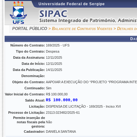
Universidade Federal de Sergipe
PORTAL PÚBLICO
> Balancete de Contratos Vigentes
> Detalhes d
Da
Número do Contrato:
169/2025 - UFS
Tipo do Contrato:
Despesa
Data da Assinatura:
12/11/2025
Data de Início:
12/11/2025
Data da Publicação:
14/11/2025
Denominação:
Objeto do Contrato:
AAPOIAR A EXECUÇÃO DO “PROJETO “PROGRAMA INT
Continuado:
Sim
Valor Inicial do Contrato:
R$ 100.000,00
R$ 100.000,00
Saldo Atual:
Licitação:
DISPENSA DE LICITAÇÃO - 169/2025 - Inciso XVI
Processo de Licitação:
23113.023482/2025-61
Permite inserção de
notas fiscais pela
Não
gestora:
Cadastrador:
DANIELA SANTANA