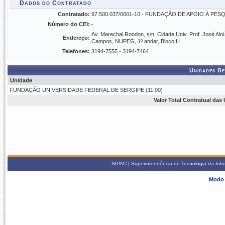
Dados do Contratado
Contratado:
97.500.037/0001-10 - FUNDAÇÃO DE APOIO À PES
Número do CEI:
-
Av. Marechal Rondon, s/n, Cidade Univ. Prof. José Aloí
Endereço:
Campos, NUPEG, 1º andar, Bloco H
Telefones:
3194-7555 - 3194-7464
Unidades Be
Unidade
FUNDAÇÃO UNIVERSIDADE FEDERAL DE SERGIPE (11.00)
Valor Total Contratual das
SIPAC | Superintendência de Tecnologia da Info
Modo 