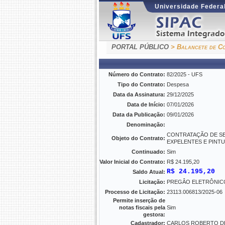
Universidade Federal
PORTAL PÚBLICO
> Balancete de Co
Número do Contrato:
82/2025 - UFS
Tipo do Contrato:
Despesa
Data da Assinatura:
29/12/2025
Data de Início:
07/01/2026
Data da Publicação:
09/01/2026
Denominação:
CONTRATAÇÃO DE SE
Objeto do Contrato:
EXPELENTES E PINTU
Continuado:
Sim
Valor Inicial do Contrato:
R$ 24.195,20
R$ 24.195,20
Saldo Atual:
Licitação:
PREGÂO ELETRÔNICO 
Processo de Licitação:
23113.006813/2025-06
Permite inserção de
notas fiscais pela
Sim
gestora:
Cadastrador:
CARLOS ROBERTO DE 