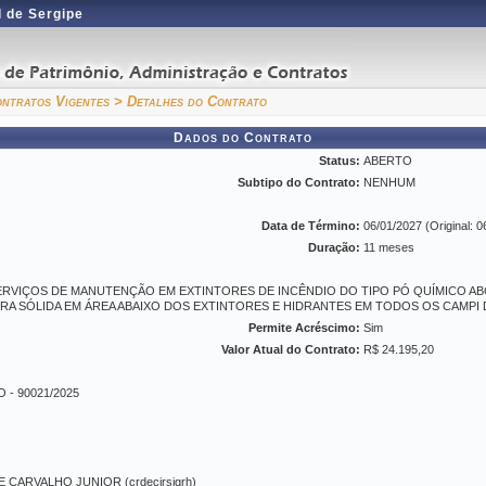
 de Sergipe
ntratos Vigentes
> Detalhes do Contrato
Dados do Contrato
Status:
ABERTO
Subtipo do Contrato:
NENHUM
Data de Término:
06/01/2027 (Original: 0
Duração:
11 meses
RVIÇOS DE MANUTENÇÃO EM EXTINTORES DE INCÊNDIO DO TIPO PÓ QUÍMICO ABC
RA SÓLIDA EM ÁREA ABAIXO DOS EXTINTORES E HIDRANTES EM TODOS OS CAMPI
Permite Acréscimo:
Sim
Valor Atual do Contrato:
R$ 24.195,20
- 90021/2025
CARVALHO JUNIOR (crdecjrsigrh)