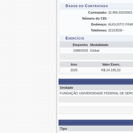
Dados do Contratado
Contratado:
32.856.932/000
Número do CEI:
-
Endereço:
AUGUSTO FRAN
Telefones:
32153030 -
Exercício
Empenho
Modalidade
1089/2025
Global
Ano
Valor Exerc.
2025
R$ 24.195,20
Unidade
FUNDAÇÃO UNIVERSIDADE FEDERAL DE SERGI
Tipo