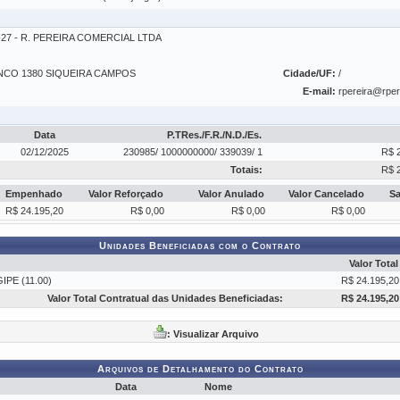
1-27 - R. PEREIRA COMERCIAL LTDA
CO 1380 SIQUEIRA CAMPOS
Cidade/UF:
/
E-mail:
rpereira@rpe
Data
P.TRes./F.R./N.D./Es.
02/12/2025
230985/ 1000000000/ 339039/ 1
R$ 
Totais:
R$ 
Empenhado
Valor Reforçado
Valor Anulado
Valor Cancelado
S
R$ 24.195,20
R$ 0,00
R$ 0,00
R$ 0,00
Unidades Beneficiadas com o Contrato
Valor Total
PE (11.00)
R$ 24.195,20
Valor Total Contratual das Unidades Beneficiadas:
R$ 24.195,20
: Visualizar Arquivo
Arquivos de Detalhamento do Contrato
Data
Nome