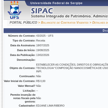
Universidade Federal de Sergipe
PORTAL PÚBLICO
> Balancete de Contratos Vigentes
> Detalhes d
Da
Número do Contrato:
43/2025 - UFS
Tipo do Contrato:
Receita
Data da Assinatura:
18/07/2025
Data de Início:
19/08/2025
Data da Publicação:
13/02/2026
Denominação:
ESTABELECER AS CONDIÇÕES, DIREITOS E OBRIGAÇÕES
Objeto do Contrato:
TECNOLOGIA “COMPOSIÇÃO NANOCOSMÉTICA DE USO T
INPI.
Continuado:
Não
Valor Inicial do Contrato:
R$ 0,00
Valor Mensal?
Não
Licitação:
--
Permite inserção de
notas fiscais pela
Não
gestora:
Cadastrador:
EDJANE LIMA RIBEIRO