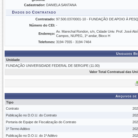
Cadastrador:
DANIELA SANTANA
Dados do Contratado
Contratado:
97.500.037/0001-10 - FUNDAÇÃO DE APOIO À PES
Número do CEI:
-
Av. Marechal Rondon, s/n, Cidade Univ. Prof. José Aloí
Endereço:
Campos, NUPEG, 1º andar, Bloco H
Telefones:
3194-7555 - 3194-7464
Unidades Be
Unidade
FUNDAÇÃO UNIVERSIDADE FEDERAL DE SERGIPE (11.00)
Valor Total Contratual das Un
Arquivos de
Tipo
Contrato
202
Publicação no D.O.U. do Contrato
202
Portaria de Equipe de Fiscalização do Contrato
202
1º Termo Aditivo
202
Publicação no D.O.U. do 1º Aditivo
202