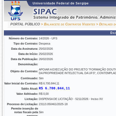
Universidade Federal de Sergipe
PORTAL PÚBLICO
> Balancete de Contratos Vigentes
> Detalhes d
Da
Número do Contrato:
14/2026 - UFS
Tipo do Contrato:
Despesa
Data da Assinatura:
25/02/2026
Data de Início:
25/02/2026
Data da Publicação:
26/02/2026
Denominação:
APOIAR A EXECUÇÃO DO PROJETO "FORMAÇÃO DOUTO
Objeto do Contrato:
DA PROPRIEDADE INTELECTUAL DA UFS", CONTEMPLAD
Continuado:
Sim
Valor Inicial do Contrato:
R$ 6.700.844,11
R$ 6.700.844,11
Saldo Atual:
Valor Aditivado:
R$ 0,00
Licitação:
DISPENSA DE LICITAÇÃO - 5211/2026 - Inciso XV
Processo de Licitação:
23113.050461/2025-18
Permite inserção de
notas fiscais pela
Sim
gestora: